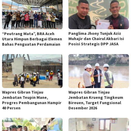
Panglima Jhony Tunjuk Aziz
“Peutrang Mata”, BRA Aceh
Muhajir dan Chairul Akbari Isi
Utara Himpun Berbagai Elemen
Posisi Strategis DPP JASA
Bahas Penguatan Perdamaian
Wapres Gibran Tinjau
Wapres Gibran Tinjau
Jembatan Teupin Mane,
Jembatan Krueng Tingkeum
Progres Pembangunan Hampir
Bireuen, Target Fungsional
40 Persen
Desember 2026