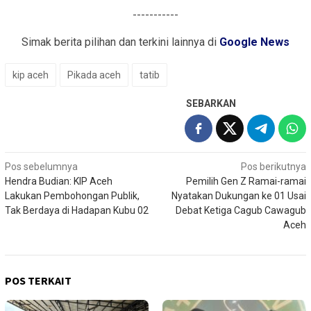
-----------
Simak berita pilihan dan terkini lainnya di
Google News
kip aceh
Pikada aceh
tatib
SEBARKAN
Navigasi
Pos sebelumnya
Pos berikutnya
Hendra Budian: KIP Aceh
Pemilih Gen Z Ramai-ramai
pos
Lakukan Pembohongan Publik,
Nyatakan Dukungan ke 01 Usai
Tak Berdaya di Hadapan Kubu 02
Debat Ketiga Cagub Cawagub
Aceh
POS TERKAIT