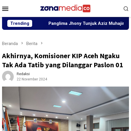
Loncat
Menu
ke
Mobile
konten
an
Trending
Panglima Jhony Tunjuk Aziz Muhajir dan Chairul Akb
Beranda
Berita
Akhirnya, Komisioner KIP Aceh Ngaku
Tak Ada Tatib yang Dilanggar Paslon 01
Redaksi
22 November 2024