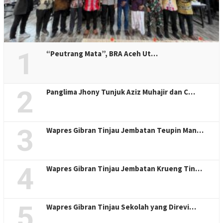
1
“Peutrang Mata”, BRA Aceh Ut…
2
Panglima Jhony Tunjuk Aziz Muhajir dan C…
3
Wapres Gibran Tinjau Jembatan Teupin Man…
4
Wapres Gibran Tinjau Jembatan Krueng Tin…
5
Wapres Gibran Tinjau Sekolah yang Direvi…