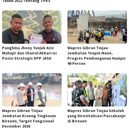
Tahun 2022 Tentang TPKS
Panglima Jhony Tunjuk Aziz
Wapres Gibran Tinjau
Muhajir dan Chairul Akbari Isi
Jembatan Teupin Mane,
Posisi Strategis DPP JASA
Progres Pembangunan Hampir
40 Persen
Wapres Gibran Tinjau
Wapres Gibran Tinjau Sekolah
Jembatan Krueng Tingkeum
yang Direvitalisasi Pascabanjir
Bireuen, Target Fungsional
di Bireuen
Desember 2026