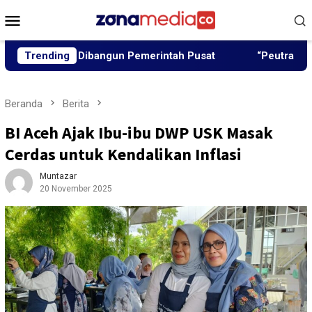
Loncat
Menu
ke
Mobile
konten
 Akan Dibangun Pemerintah Pusat
Trending
“Peutrang Mata”, BR
Beranda
Berita
BI Aceh Ajak Ibu-ibu DWP USK Masak
Cerdas untuk Kendalikan Inflasi
Muntazar
20 November 2025