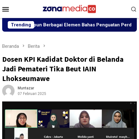
Loncat
Menu
ke
Mobile
konten
 Himpun Berbagai Elemen Bahas Penguatan Perdamaian
Trending
Beranda
Berita
Dosen KPI Kadidat Doktor di Belanda
Jadi Pemateri Tika Beut IAIN
Lhokseumawe
Muntazar
07 Februari 2025