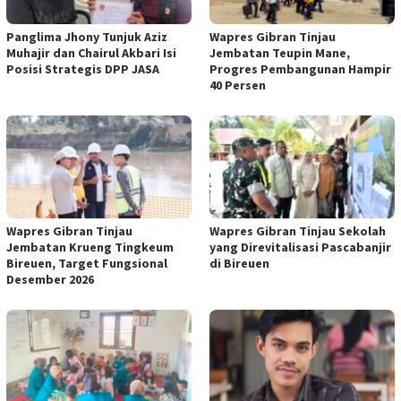
Panglima Jhony Tunjuk Aziz
Wapres Gibran Tinjau
Muhajir dan Chairul Akbari Isi
Jembatan Teupin Mane,
Posisi Strategis DPP JASA
Progres Pembangunan Hampir
40 Persen
Wapres Gibran Tinjau
Wapres Gibran Tinjau Sekolah
Jembatan Krueng Tingkeum
yang Direvitalisasi Pascabanjir
Bireuen, Target Fungsional
di Bireuen
Desember 2026