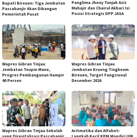
Panglima Jhony Tunjuk Aziz
Bupati Bireuen: Tiga Jembatan
Muhajir dan Chairul Akbari Isi
Pascabanjir Akan Dibangun
Posisi Strategis DPP JASA
Pemerintah Pusat
Wapres Gibran Tinjau
Wapres Gibran Tinjau
Jembatan Teupin Mane,
Jembatan Krueng Tingkeum
Progres Pembangunan Hampir
Bireuen, Target Fungsional
40 Persen
Desember 2026
Wapres Gibran Tinjau Sekolah
Aritmatika dan Alfabet:
yang Direvitalisasi Pascabanjir
Langkah Kecil KPM Mandiri UIN