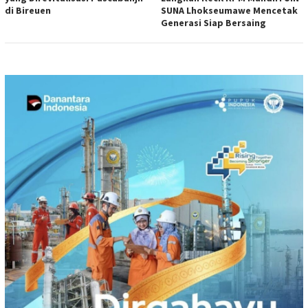
di Bireuen
SUNA Lhokseumawe Mencetak
Generasi Siap Bersaing