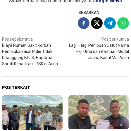
Simak berita pilihan dan terkini lainnya di
Google News
SEBARKAN
Navigasi
Pos sebelumnya
Pos berikutnya
Biaya Rumah Sakit Korban
Lagi – lagi Penipuan Catut Nama
pos
Penusukan asal Pidie Tidak
Haji Uma dan Bantuan Modal
Ditanggung BPJS, Haji Uma
Usaha Baitul Mal Aceh
Soroti Kehadiran LPSK di Aceh
POS TERKAIT