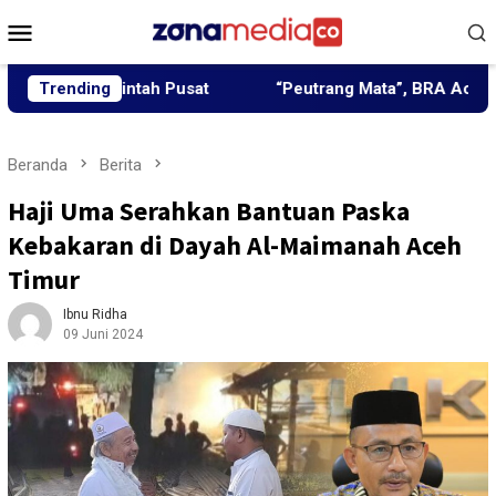
Loncat
Menu
ke
Mobile
konten
merintah Pusat
Trending
“Peutrang Mata”, BRA Aceh Utara Himp
Beranda
Berita
Haji Uma Serahkan Bantuan Paska
Kebakaran di Dayah Al-Maimanah Aceh
Timur
Ibnu Ridha
09 Juni 2024