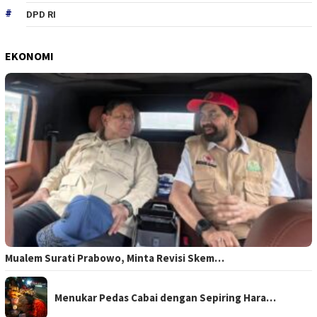
DPD RI
EKONOMI
Mualem Surati Prabowo, Minta Revisi Skem…
Menukar Pedas Cabai dengan Sepiring Hara…