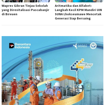
Wapres Gibran Tinjau Sekolah
Aritmatika dan Alfabet:
yang Direvitalisasi Pascabanjir
Langkah Kecil KPM Mandiri UIN
di Bireuen
SUNA Lhokseumawe Mencetak
Generasi Siap Bersaing