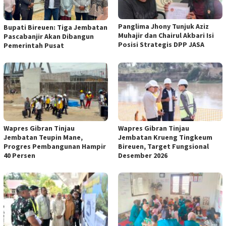
Panglima Jhony Tunjuk Aziz
Bupati Bireuen: Tiga Jembatan
Muhajir dan Chairul Akbari Isi
Pascabanjir Akan Dibangun
Posisi Strategis DPP JASA
Pemerintah Pusat
Wapres Gibran Tinjau
Wapres Gibran Tinjau
Jembatan Teupin Mane,
Jembatan Krueng Tingkeum
Progres Pembangunan Hampir
Bireuen, Target Fungsional
40 Persen
Desember 2026