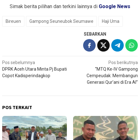
Simak berita pilihan dan terkini lainnya di
Google News
Bireuen
Gampong Seuneubok Seumawe
Haji Uma
SEBARKAN
Navigasi
Pos sebelumnya
Pos berikutnya
DPRK Aceh Utara Minta Pj Bupati
“MTQ Ke-IV Gampong
pos
Copot Kadisperindagkop
Cempeudak: Membangun
Generasi Qur’ani di Era AI”
POS TERKAIT