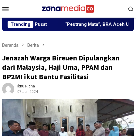
Loncat
Menu
ke
Mobile
konten
ah Pusat
Trending
“Peutrang Mata”, BRA Aceh Utara Himpun Ber
Beranda
Berita
Jenazah Warga Bireuen Dipulangkan
dari Malaysia, Haji Uma, PPAM dan
BP2MI ikut Bantu Fasilitasi
Ibnu Ridha
07 Juli 2024