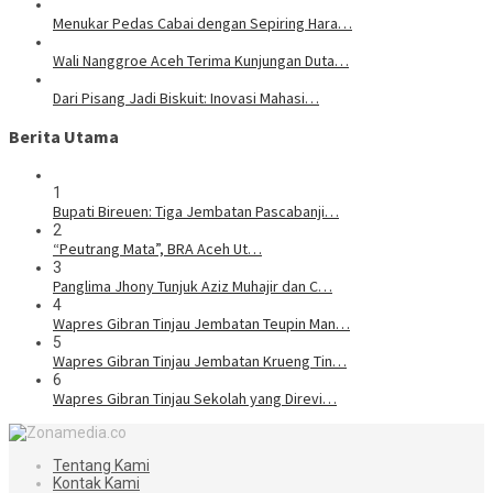
Menukar Pedas Cabai dengan Sepiring Hara…
Wali Nanggroe Aceh Terima Kunjungan Duta…
Dari Pisang Jadi Biskuit: Inovasi Mahasi…
Berita Utama
1
Bupati Bireuen: Tiga Jembatan Pascabanji…
2
“Peutrang Mata”, BRA Aceh Ut…
3
Panglima Jhony Tunjuk Aziz Muhajir dan C…
4
Wapres Gibran Tinjau Jembatan Teupin Man…
5
Wapres Gibran Tinjau Jembatan Krueng Tin…
6
Wapres Gibran Tinjau Sekolah yang Direvi…
Tentang Kami
Kontak Kami