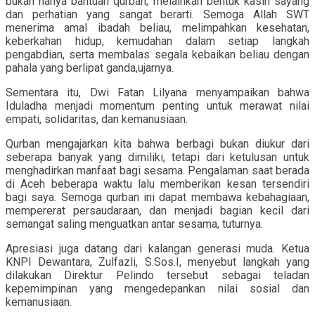
bukan hanya bantuan qurban, melainkan bentuk kasih sayang
dan perhatian yang sangat berarti. Semoga Allah SWT
menerima amal ibadah beliau, melimpahkan kesehatan,
keberkahan hidup, kemudahan dalam setiap langkah
pengabdian, serta membalas segala kebaikan beliau dengan
pahala yang berlipat ganda,ujarnya.
Sementara itu, Dwi Fatan Lilyana menyampaikan bahwa
Iduladha menjadi momentum penting untuk merawat nilai
empati, solidaritas, dan kemanusiaan.
Qurban mengajarkan kita bahwa berbagi bukan diukur dari
seberapa banyak yang dimiliki, tetapi dari ketulusan untuk
menghadirkan manfaat bagi sesama. Pengalaman saat berada
di Aceh beberapa waktu lalu memberikan kesan tersendiri
bagi saya. Semoga qurban ini dapat membawa kebahagiaan,
mempererat persaudaraan, dan menjadi bagian kecil dari
semangat saling menguatkan antar sesama, tuturnya.
Apresiasi juga datang dari kalangan generasi muda. Ketua
KNPI Dewantara, Zulfazli, S.Sos.I, menyebut langkah yang
dilakukan Direktur Pelindo tersebut sebagai teladan
kepemimpinan yang mengedepankan nilai sosial dan
kemanusiaan.