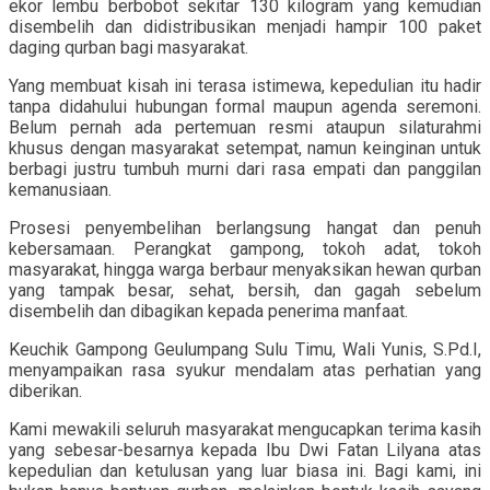
ekor lembu berbobot sekitar 130 kilogram yang kemudian
disembelih dan didistribusikan menjadi hampir 100 paket
daging qurban bagi masyarakat.
Yang membuat kisah ini terasa istimewa, kepedulian itu hadir
tanpa didahului hubungan formal maupun agenda seremoni.
Belum pernah ada pertemuan resmi ataupun silaturahmi
khusus dengan masyarakat setempat, namun keinginan untuk
berbagi justru tumbuh murni dari rasa empati dan panggilan
kemanusiaan.
Prosesi penyembelihan berlangsung hangat dan penuh
kebersamaan. Perangkat gampong, tokoh adat, tokoh
masyarakat, hingga warga berbaur menyaksikan hewan qurban
yang tampak besar, sehat, bersih, dan gagah sebelum
disembelih dan dibagikan kepada penerima manfaat.
Keuchik Gampong Geulumpang Sulu Timu, Wali Yunis, S.Pd.I,
menyampaikan rasa syukur mendalam atas perhatian yang
diberikan.
Kami mewakili seluruh masyarakat mengucapkan terima kasih
yang sebesar-besarnya kepada Ibu Dwi Fatan Lilyana atas
kepedulian dan ketulusan yang luar biasa ini. Bagi kami, ini