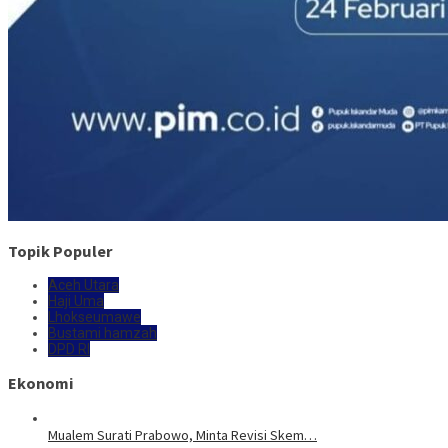
Topik Populer
Aceh Utara
Haji Uma
Lhokseumawe
Bustami hamzah
DPD RI
Ekonomi
Mualem Surati Prabowo, Minta Revisi Skem…