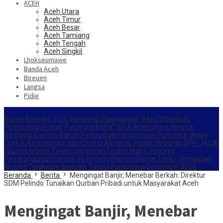
ACEH
Aceh Utara
Aceh Timur
Aceh Besar
Aceh Tamiang
Aceh Tengah
Aceh Singkil
Lhokseumawe
Banda Aceh
Bireuen
Langsa
Pidie
Trending
Bupati Bireuen: Tiga Jembatan Pascabanjir Akan Dibangun
Pemerintah Pusat
“Peutrang Mata”, BRA Aceh Utara Himpun
Berbagai Elemen Bahas Penguatan Perdamaian
Panglima Jhony
Tunjuk Aziz Muhajir dan Chairul Akbari Isi Posisi Strategis DPP JASA
Wapres Gibran Tinjau Jembatan Teupin Mane, Progres
Pembangunan Hampir 40 Persen
Wapres Gibran Tinjau Jembatan
Krueng Tingkeum Bireuen, Target Fungsional Desember 2026
Beranda
Berita
Mengingat Banjir, Menebar Berkah: Direktur
SDM Pelindo Tunaikan Qurban Pribadi untuk Masyarakat Aceh
Mengingat Banjir, Menebar