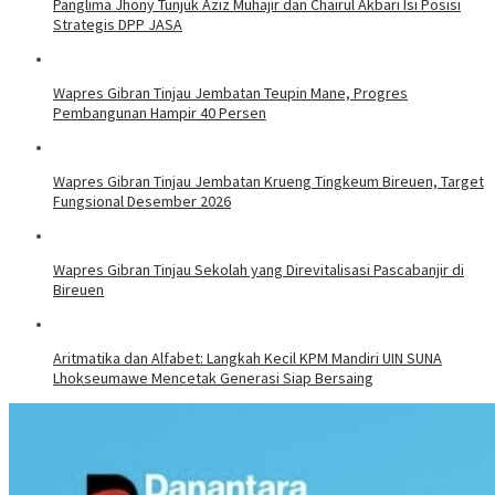
Panglima Jhony Tunjuk Aziz Muhajir dan Chairul Akbari Isi Posisi
Strategis DPP JASA
Wapres Gibran Tinjau Jembatan Teupin Mane, Progres
Pembangunan Hampir 40 Persen
Wapres Gibran Tinjau Jembatan Krueng Tingkeum Bireuen, Target
Fungsional Desember 2026
Wapres Gibran Tinjau Sekolah yang Direvitalisasi Pascabanjir di
Bireuen
Aritmatika dan Alfabet: Langkah Kecil KPM Mandiri UIN SUNA
Lhokseumawe Mencetak Generasi Siap Bersaing