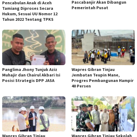
Pascabanjir Akan Dibangun
Pencabulan Anak di Aceh
Pemerintah Pusat
Tamiang Diproses Secara
Hukum, Sesuai UU Nomor 12
Tahun 2022 Tentang TPKS
Panglima Jhony Tunjuk Aziz
Wapres Gibran Tinjau
Muhajir dan Chairul Akbari Isi
Jembatan Teupin Mane,
Posisi Strategis DPP JASA
Progres Pembangunan Hampir
40 Persen
Wapres Gibran Tinjau
Wapres Gibran Tinjau Sekolah