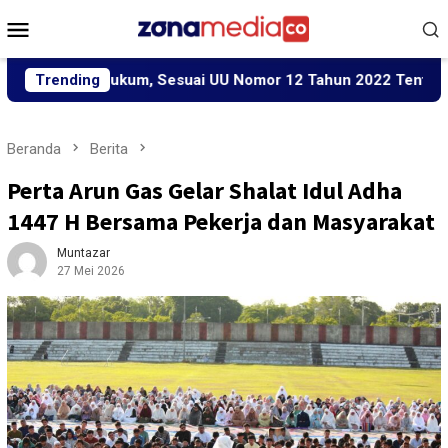
Loncat
Menu
ke
Mobile
konten
ara Hukum, Sesuai UU Nomor 12 Tahun 2022 Tentang TPKS
Trending
Beranda
Berita
Perta Arun Gas Gelar Shalat Idul Adha
1447 H Bersama Pekerja dan Masyarakat
Muntazar
27 Mei 2026