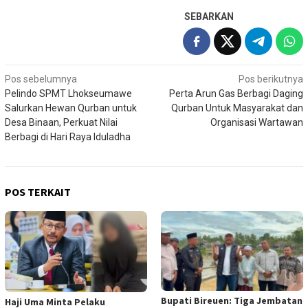
SEBARKAN
Navigasi
Pos sebelumnya
Pos berikutnya
Pelindo SPMT Lhokseumawe
Perta Arun Gas Berbagi Daging
pos
Salurkan Hewan Qurban untuk
Qurban Untuk Masyarakat dan
Desa Binaan, Perkuat Nilai
Organisasi Wartawan
Berbagi di Hari Raya Iduladha
POS TERKAIT
Bupati Bireuen: Tiga Jembatan
Haji Uma Minta Pelaku