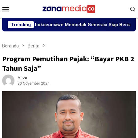
Loncat
Menu
ke
Mobile
konten
UIN SUNA Lhokseumawe Mencetak Generasi Siap Bersaing
Trending
Beranda
Berita
Program Pemutihan Pajak: “Bayar PKB 2
Tahun Saja”
Mirza
30 November 2024