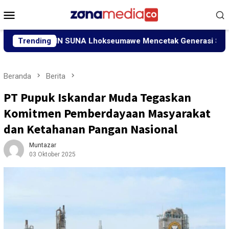
Loncat
Menu
ke
Mobile
konten
diri UIN SUNA Lhokseumawe Mencetak Generasi Siap Bersaing
Trending
Beranda
Berita
PT Pupuk Iskandar Muda Tegaskan
Komitmen Pemberdayaan Masyarakat
dan Ketahanan Pangan Nasional
Muntazar
03 Oktober 2025