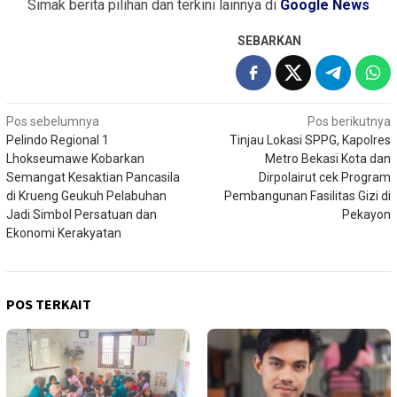
Simak berita pilihan dan terkini lainnya di
Google News
SEBARKAN
Navigasi
Pos sebelumnya
Pos berikutnya
Pelindo Regional 1
Tinjau Lokasi SPPG, Kapolres
pos
Lhokseumawe Kobarkan
Metro Bekasi Kota dan
Semangat Kesaktian Pancasila
Dirpolairut cek Program
di Krueng Geukuh Pelabuhan
Pembangunan Fasilitas Gizi di
Jadi Simbol Persatuan dan
Pekayon
Ekonomi Kerakyatan
POS TERKAIT