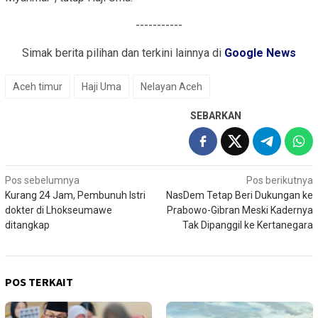
-----------
Simak berita pilihan dan terkini lainnya di
Google News
Aceh timur
Haji Uma
Nelayan Aceh
SEBARKAN
Navigasi
Pos sebelumnya
Pos berikutnya
Kurang 24 Jam, Pembunuh Istri
NasDem Tetap Beri Dukungan ke
pos
dokter di Lhokseumawe
Prabowo-Gibran Meski Kadernya
ditangkap
Tak Dipanggil ke Kertanegara
POS TERKAIT