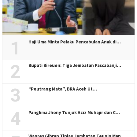
1
Haji Uma Minta Pelaku Pencabulan Anak di…
2
Bupati Bireuen: Tiga Jembatan Pascabanji…
3
“Peutrang Mata”, BRA Aceh Ut…
4
Panglima Jhony Tunjuk Aziz Muhajir dan C…
Wapres Gibran Tinjau Jembatan Teupin Man…