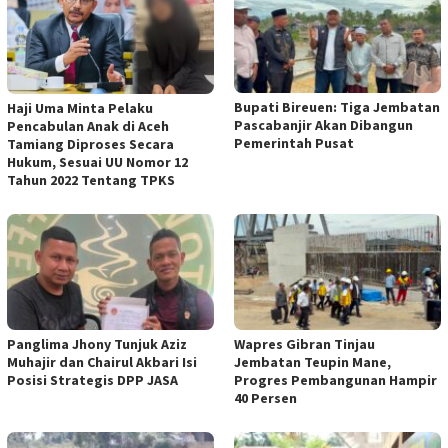
Bupati Bireuen: Tiga Jembatan
Haji Uma Minta Pelaku
Pascabanjir Akan Dibangun
Pencabulan Anak di Aceh
Pemerintah Pusat
Tamiang Diproses Secara
Hukum, Sesuai UU Nomor 12
Tahun 2022 Tentang TPKS
Panglima Jhony Tunjuk Aziz
Wapres Gibran Tinjau
Muhajir dan Chairul Akbari Isi
Jembatan Teupin Mane,
Posisi Strategis DPP JASA
Progres Pembangunan Hampir
40 Persen