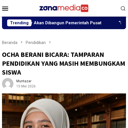
Loncat
Menu
ke
Mobile
konten
jir Akan Dibangun Pemerintah Pusat
Trending
“Peutrang Mata”,
Beranda
Pendidikan
OCHA BERANI BICARA: TAMPARAN
PENDIDIKAN YANG MASIH MEMBUNGKAM
SISWA
Muntazar
15 Mei 2026