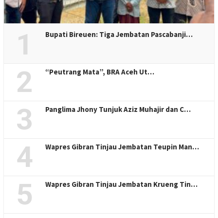
1
Bupati Bireuen: Tiga Jembatan Pascabanji…
2
“Peutrang Mata”, BRA Aceh Ut…
3
Panglima Jhony Tunjuk Aziz Muhajir dan C…
4
Wapres Gibran Tinjau Jembatan Teupin Man…
5
Wapres Gibran Tinjau Jembatan Krueng Tin…