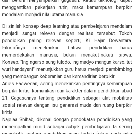
dan berani menyampaikan gagasan. Ketika teknologi dapat
menggantikan pekerjaan rutin, maka kemampuan berpikir
mendalam menjadi nilai utama manusia.
Di sinilah konsep deep learning atau pembelajaran mendalam
menjadi sangat relevan dengan realitas tersebut. Tokoh
pendidikan paling relevan seperti; Ki Hajar Dewantara.
Filosofinya menekankan bahwa pendidikan harus
memerdekakan manusia, bukan menakut-nakuti siswa.
Konsep: “Ing ngarso sung tulodo, ing madyo mangun karso, tut
wuri handayani” menunjukkan guru harus menjadi pembimbing
yang membangun keberanian dan kemandirian berpikir.
Anies Baswedan, sering menekankan pentingnya kemampuan
berpikir kritis, komunikasi dan karakter dalam pendidikan abad
21. Gagasannya tentang pendidikan sebagai alat mobilitas
sosial relevan dengan isu generasi muda dan ruang berpikir
kritis.
Najelaa Shihab, dikenal dengan pendekatan pendidikan yang
menempatkan murid sebagai subjek pembelajaran. Ia sering
mengkritik sistem pendidikan yang terlalu fokus pada nilai