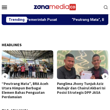
Loncat
Menu
ke
Mobile
konten
ibangun Pemerintah Pusat
Trending
“Peutrang Mata”, BRA Aceh 
HEADLINES
«
»
“Peutrang Mata”, BRA Aceh
Panglima Jhony Tunjuk Aziz
Utara Himpun Berbagai
Muhajir dan Chairul Akbari Isi
Elemen Bahas Penguatan
Posisi Strategis DPP JASA
Perdamaian