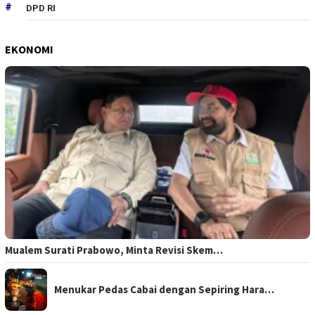
DPD RI
EKONOMI
Mualem Surati Prabowo, Minta Revisi Skem…
Menukar Pedas Cabai dengan Sepiring Hara…