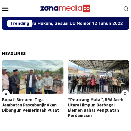
Loncat
Menu
ke
Mobile
konten
oses Secara Hukum, Sesuai UU Nomor 12 Tahun 2022 Tentang T
Trending
HEADLINES
«
»
Bupati Bireuen: Tiga
“Peutrang Mata”, BRA Aceh
Jembatan Pascabanjir Akan
Utara Himpun Berbagai
Dibangun Pemerintah Pusat
Elemen Bahas Penguatan
Perdamaian