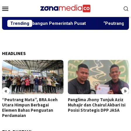
Loncat
Menu
ke
Mobile
konten
jir Akan Dibangun Pemerintah Pusat
Trending
“Peutrang Mata”, 
HEADLINES
«
»
“Peutrang Mata”, BRA Aceh
Panglima Jhony Tunjuk Aziz
Utara Himpun Berbagai
Muhajir dan Chairul Akbari Isi
Elemen Bahas Penguatan
Posisi Strategis DPP JASA
Perdamaian