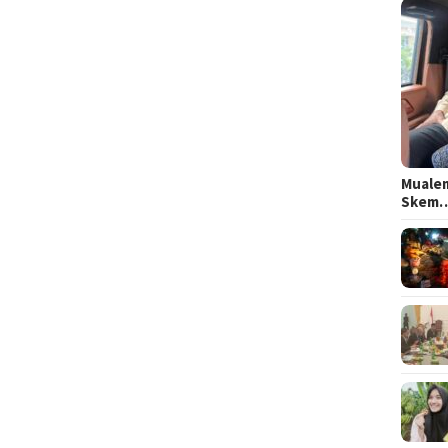
Mualem
Skem