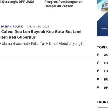
si Strategis DPP JASA
Progres Pembangunan
Bireue
Hampir 40 Persen
Desem
,
DAERAH
,
POLITIK
Redaksi
12 November 2024
 Caleu: Doa Lon Rayeuk Keu Gata Bustami
ileh Keu Gubernur
– Ulama kharismatik Pidie, Tgk H Ismail Abdullah yang […]
TOPIK
AC
HA
L
B
DP
EKON