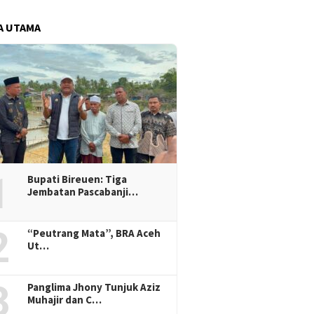
A UTAMA
1
Bupati Bireuen: Tiga
Jembatan Pascabanji…
2
“Peutrang Mata”, BRA Aceh
Ut…
3
Panglima Jhony Tunjuk Aziz
Muhajir dan C…