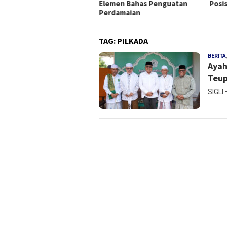
Elemen Bahas Penguatan
Posi
angun Pemerintah Pusat
Perdamaian
TAG:
PILKADA
BERITA
Ayah
Teup
SIGLI 