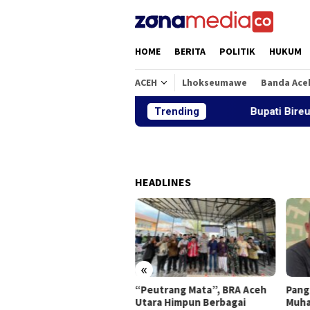
Loncat
ke
konten
HOME
BERITA
POLITIK
HUKUM
ACEH
Lhokseumawe
Banda Ace
Trending
Bupati Bireuen: Ti
HEADLINES
«
“Peutrang Mata”, BRA Aceh
Pang
ati Bireuen: Tiga
Utara Himpun Berbagai
Muhaj
batan Pascabanjir Akan