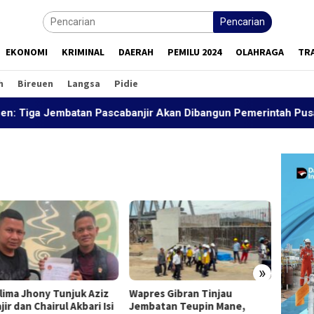
Pencarian
EKONOMI
KRIMINAL
DAERAH
PEMILU 2024
OLAHRAGA
TR
h
Bireuen
Langsa
Pidie
ga Jembatan Pascabanjir Akan Dibangun Pemerintah Pusat
»
lima Jhony Tunjuk Aziz
Wapres Gibran Tinjau
Wapres
ir dan Chairul Akbari Isi
Jembatan Teupin Mane,
Jemba