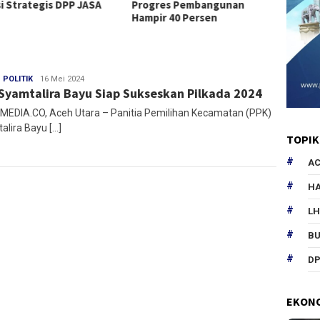
si Strategis DPP JASA
Progres Pembangunan
Bireue
Hampir 40 Persen
Desem
,
POLITIK
Redaksi
16 Mei 2024
Syamtalira Bayu Siap Sukseskan Pilkada 2024
EDIA.CO, Aceh Utara – Panitia Pemilihan Kecamatan (PPK)
alira Bayu […]
TOPIK
AC
HA
L
B
DP
EKON