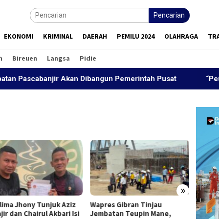
Pencarian
EKONOMI
KRIMINAL
DAERAH
PEMILU 2024
OLAHRAGA
TR
h
Bireuen
Langsa
Pidie
scabanjir Akan Dibangun Pemerintah Pusat
“Peutrang M
»
lima Jhony Tunjuk Aziz
Wapres Gibran Tinjau
Wapres
ir dan Chairul Akbari Isi
Jembatan Teupin Mane,
Jemba