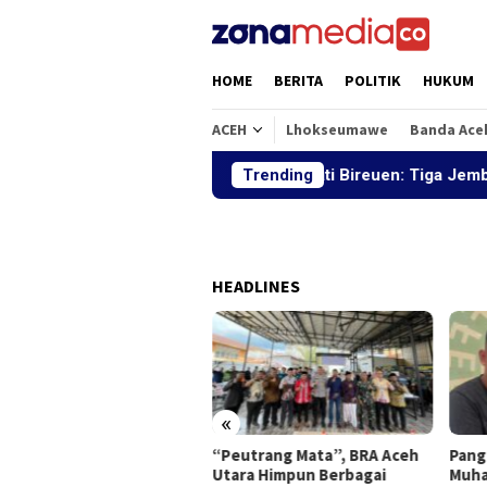
Loncat
ke
konten
HOME
BERITA
POLITIK
HUKUM
ACEH
Lhokseumawe
Banda Ace
Bupati Bireuen: Tiga Jembatan Pa
Trending
HEADLINES
«
ati Bireuen: Tiga
“Peutrang Mata”, BRA Aceh
Pang
batan Pascabanjir Akan
Utara Himpun Berbagai
Muhaj