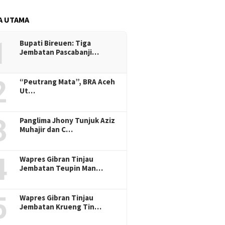
A UTAMA
1
Bupati Bireuen: Tiga
Jembatan Pascabanji…
2
“Peutrang Mata”, BRA Aceh
Ut…
3
Panglima Jhony Tunjuk Aziz
Muhajir dan C…
4
Wapres Gibran Tinjau
Jembatan Teupin Man…
5
Wapres Gibran Tinjau
Jembatan Krueng Tin…