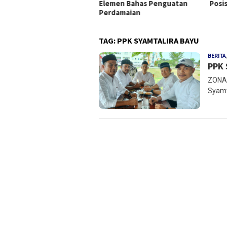
angun Pemerintah Pusat
Elemen Bahas Penguatan
Posi
Perdamaian
TAG:
PPK SYAMTALIRA BAYU
BERITA
PPK 
ZONAM
Syamt