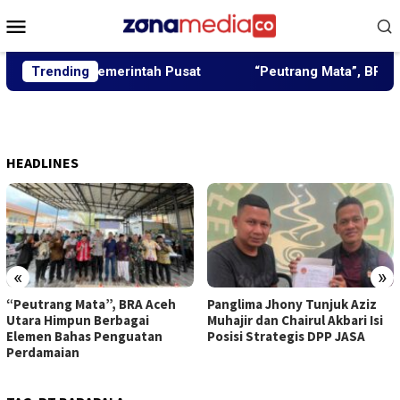
Loncat
Menu
ke
Mobile
konten
bangun Pemerintah Pusat
Trending
“Peutrang Mata”, BRA Aceh U
HEADLINES
«
»
“Peutrang Mata”, BRA Aceh
Panglima Jhony Tunjuk Aziz
Utara Himpun Berbagai
Muhajir dan Chairul Akbari Isi
Elemen Bahas Penguatan
Posisi Strategis DPP JASA
Perdamaian