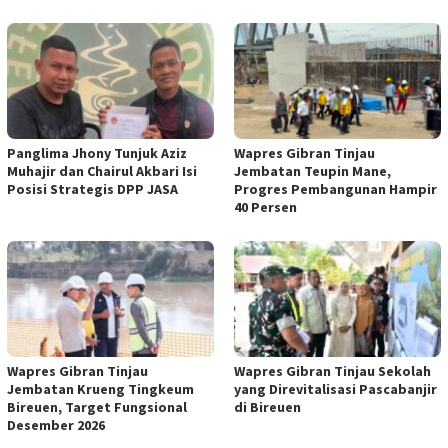
Panglima Jhony Tunjuk Aziz
Wapres Gibran Tinjau
Muhajir dan Chairul Akbari Isi
Jembatan Teupin Mane,
Posisi Strategis DPP JASA
Progres Pembangunan Hampir
40 Persen
Wapres Gibran Tinjau
Wapres Gibran Tinjau Sekolah
Jembatan Krueng Tingkeum
yang Direvitalisasi Pascabanjir
Bireuen, Target Fungsional
di Bireuen
Desember 2026