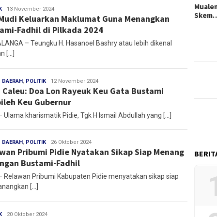
Mualem
K
Redaksi
13 November 2024
Skem
Mudi Keluarkan Maklumat Guna Menangkan
ami-Fadhil di Pilkada 2024
ANGA – Teungku H. Hasanoel Bashry atau lebih dikenal
n […]
,
DAERAH
,
POLITIK
Redaksi
12 November 2024
 Caleu: Doa Lon Rayeuk Keu Gata Bustami
ileh Keu Gubernur
– Ulama kharismatik Pidie, Tgk H Ismail Abdullah yang […]
,
DAERAH
,
POLITIK
Redaksi
26 Oktober 2024
wan Pribumi Pidie Nyatakan Sikap Siap Menang
BERIT
ngan Bustami-Fadhil
 – Relawan Pribumi Kabupaten Pidie menyatakan sikap siap
nangkan […]
K
Redaksi
20 Oktober 2024