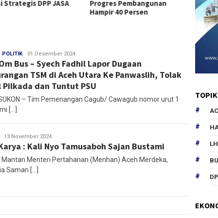
si Strategis DPP JASA
Progres Pembangunan
Bireue
Hampir 40 Persen
Desem
,
POLITIK
Redaksi
01 Desember 2024
Om Bus – Syech Fadhil Lapor Dugaan
rangan TSM di Aceh Utara Ke Panwaslih, Tolak
l Pilkada dan Tuntut PSU
TOPIK
UKON – Tim Pemenangan Cagub/ Cawagub nomor urut 1
mi […]
AC
HA
Redaksi
13 November 2024
L
Karya : Kali Nyo Tamusaboh Sajan Bustami
 – Mantan Menteri Pertahanan (Menhan) Aceh Merdeka,
B
ia Saman […]
DP
EKON