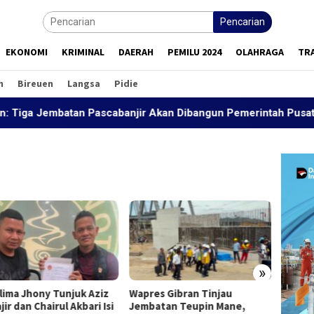
Pencarian
EKONOMI
KRIMINAL
DAERAH
PEMILU 2024
OLAHRAGA
TR
h
Bireuen
Langsa
Pidie
ga Jembatan Pascabanjir Akan Dibangun Pemerintah Pusat
»
lima Jhony Tunjuk Aziz
Wapres Gibran Tinjau
Wapres
ir dan Chairul Akbari Isi
Jembatan Teupin Mane,
Jemba