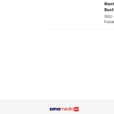
Mant
Bust
SIGLI
Forkab