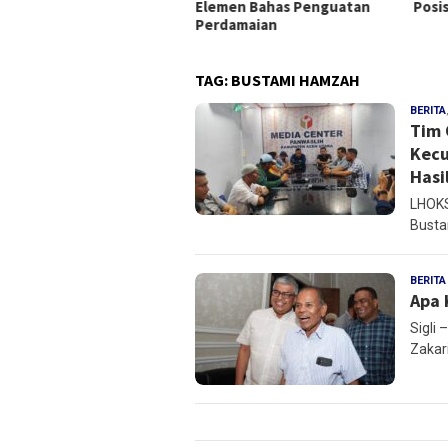
angun Pemerintah Pusat
Elemen Bahas Penguatan
Posi
Perdamaian
TAG:
BUSTAMI HAMZAH
BERITA
Tim 
Kecu
Hasi
LHOKS
Busta
BERITA
Apa 
Sigli
Zakar