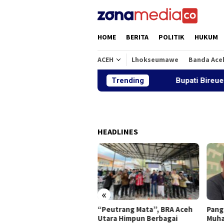
Loncat
ke
konten
HOME
BERITA
POLITIK
HUKUM
ACEH
Lhokseumawe
Banda Ace
Trending
Bupati Bireuen: Ti
HEADLINES
«
ati Bireuen: Tiga
“Peutrang Mata”, BRA Aceh
Pang
batan Pascabanjir Akan
Utara Himpun Berbagai
Muhaj