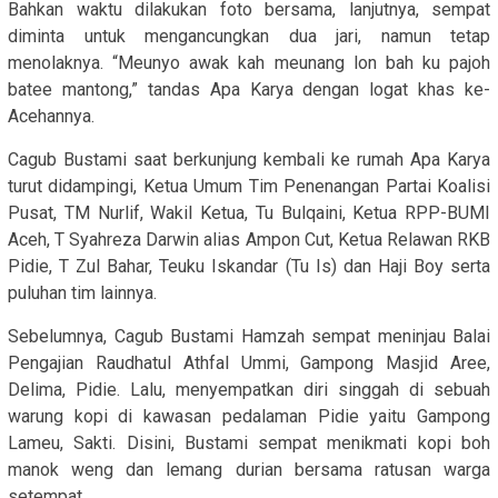
Bahkan waktu dilakukan foto bersama, lanjutnya, sempat
diminta untuk mengancungkan dua jari, namun tetap
menolaknya. “Meunyo awak kah meunang lon bah ku pajoh
batee mantong,” tandas Apa Karya dengan logat khas ke-
Acehannya.
Cagub Bustami saat berkunjung kembali ke rumah Apa Karya
turut didampingi, Ketua Umum Tim Penenangan Partai Koalisi
Pusat, TM Nurlif, Wakil Ketua, Tu Bulqaini, Ketua RPP-BUMI
Aceh, T Syahreza Darwin alias Ampon Cut, Ketua Relawan RKB
Pidie, T Zul Bahar, Teuku Iskandar (Tu Is) dan Haji Boy serta
puluhan tim lainnya.
Sebelumnya, Cagub Bustami Hamzah sempat meninjau Balai
Pengajian Raudhatul Athfal Ummi, Gampong Masjid Aree,
Delima, Pidie. Lalu, menyempatkan diri singgah di sebuah
warung kopi di kawasan pedalaman Pidie yaitu Gampong
Lameu, Sakti. Disini, Bustami sempat menikmati kopi boh
manok weng dan lemang durian bersama ratusan warga
setempat.