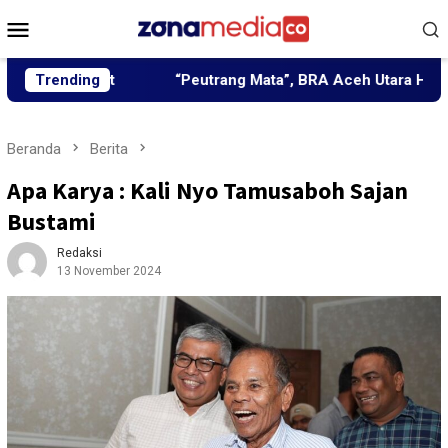
Loncat
Menu
ke
Mobile
konten
usat
Trending
“Peutrang Mata”, BRA Aceh Utara Himpun Berbaga
Beranda
Berita
Apa Karya : Kali Nyo Tamusaboh Sajan
Bustami
Redaksi
13 November 2024