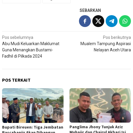
SEBARKAN
Navigasi
Pos sebelumnya
Pos berikutnya
Abu Mudi Keluarkan Maklumat
Mualem Tampung Aspirasi
pos
Guna Menangkan Bustami-
Nelayan Aceh Utara
Fadhil di Pilkada 2024
POS TERKAIT
Panglima Jhony Tunjuk Aziz
Bupati Bireuen: Tiga Jembatan
Muhajir dan Chairul Akbari Isi
Pascabanjir Akan Dibangun