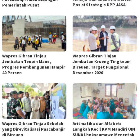
Posisi Strategis DPP JASA
Pemerintah Pusat
Wapres Gibran Tinjau
Wapres Gibran Tinjau
Jembatan Teupin Mane,
Jembatan Krueng Tingkeum
Progres Pembangunan Hampir
Bireuen, Target Fungsional
40 Persen
Desember 2026
Wapres Gibran Tinjau Sekolah
Aritmatika dan Alfabet:
yang Direvitalisasi Pascabanjir
Langkah Kecil KPM Mandiri UIN
di Bireuen
SUNA Lhokseumawe Mencetak