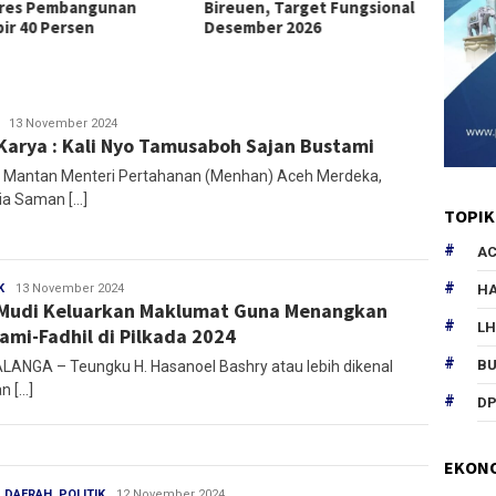
res Pembangunan
Bireuen, Target Fungsional
Pascab
ir 40 Persen
Desember 2026
Redaksi
13 November 2024
Karya : Kali Nyo Tamusaboh Sajan Bustami
 – Mantan Menteri Pertahanan (Menhan) Aceh Merdeka,
ia Saman […]
TOPIK
AC
HA
K
Redaksi
13 November 2024
Mudi Keluarkan Maklumat Guna Menangkan
L
ami-Fadhil di Pilkada 2024
B
ANGA – Teungku H. Hasanoel Bashry atau lebih dikenal
n […]
DP
EKON
,
DAERAH
,
POLITIK
Redaksi
12 November 2024