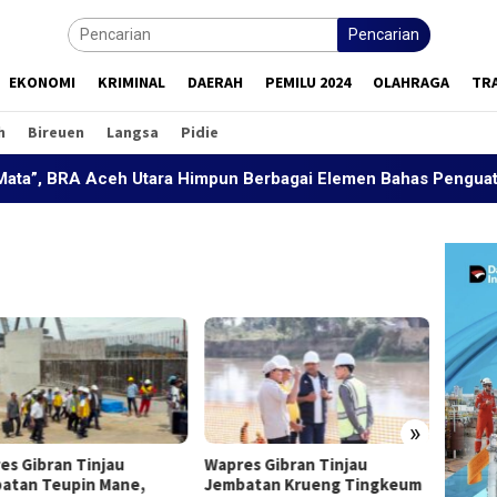
Pencarian
EKONOMI
KRIMINAL
DAERAH
PEMILU 2024
OLAHRAGA
TR
h
Bireuen
Langsa
Pidie
 BRA Aceh Utara Himpun Berbagai Elemen Bahas Penguatan Pe
»
es Gibran Tinjau
Wapres Gibran Tinjau
Wapres
atan Teupin Mane,
Jembatan Krueng Tingkeum
Sekola