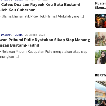
Mualem
 Caleu: Doa Lon Rayeuk Keu Gata Bustami
Skem
ileh Keu Gubernur
– Ulama kharismatik Pidie, Tgk H Ismail Abdullah yang […]
,
DAERAH
,
POLITIK
Redaksi
26 Oktober 2024
wan Pribumi Pidie Nyatakan Sikap Siap Menang
ngan Bustami-Fadhil
 – Relawan Pribumi Kabupaten Pidie menyatakan sikap siap
nangkan […]
BERIT