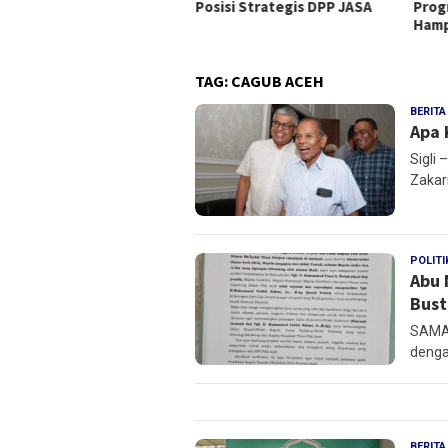
Posisi Strategis DPP JASA
Prog
emen Bahas Penguatan
Hamp
rdamaian
TAG:
CAGUB ACEH
BERITA
Apa 
Sigli
Zakar
POLITI
Abu 
Bust
SAMAL
denga
BERITA