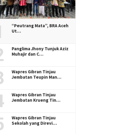
1
“Peutrang Mata”, BRA Aceh
Ut…
2
Panglima Jhony Tunjuk Aziz
Muhajir dan C…
3
Wapres Gibran Tinjau
Jembatan Teupin Man…
4
Wapres Gibran Tinjau
Jembatan Krueng Tin…
5
Wapres Gibran Tinjau
Sekolah yang Direvi…