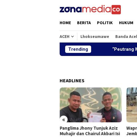
Loncat
ke
konten
HOME
BERITA
POLITIK
HUKUM
ACEH
Lhokseumawe
Banda Ace
Trending
“Peutrang Mata”,
HEADLINES
«
Panglima Jhony Tunjuk Aziz
Wapr
utrang Mata”, BRA Aceh
Muhajir dan Chairul Akbari Isi
Jemb
ra Himpun Berbagai