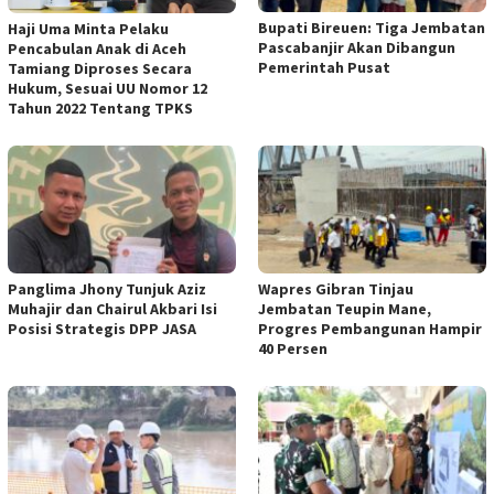
Bupati Bireuen: Tiga Jembatan
Haji Uma Minta Pelaku
Pascabanjir Akan Dibangun
Pencabulan Anak di Aceh
Pemerintah Pusat
Tamiang Diproses Secara
Hukum, Sesuai UU Nomor 12
Tahun 2022 Tentang TPKS
Panglima Jhony Tunjuk Aziz
Wapres Gibran Tinjau
Muhajir dan Chairul Akbari Isi
Jembatan Teupin Mane,
Posisi Strategis DPP JASA
Progres Pembangunan Hampir
40 Persen