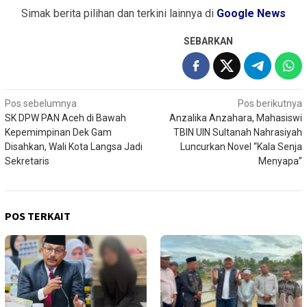
Simak berita pilihan dan terkini lainnya di
Google News
SEBARKAN
Navigasi
Pos sebelumnya
Pos berikutnya
SK DPW PAN Aceh di Bawah
Anzalika Anzahara, Mahasiswi
pos
Kepemimpinan Dek Gam
TBIN UIN Sultanah Nahrasiyah
Disahkan, Wali Kota Langsa Jadi
Luncurkan Novel “Kala Senja
Sekretaris
Menyapa”
POS TERKAIT