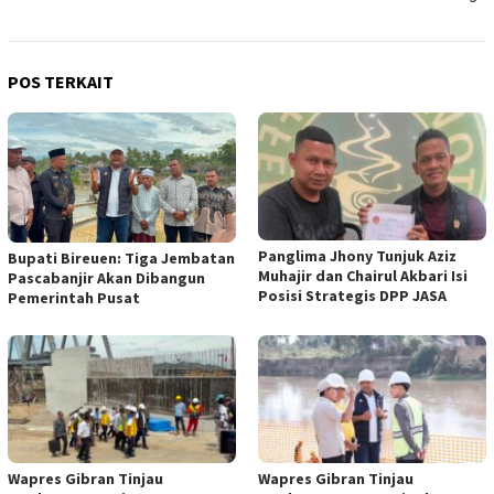
POS TERKAIT
Panglima Jhony Tunjuk Aziz
Bupati Bireuen: Tiga Jembatan
Muhajir dan Chairul Akbari Isi
Pascabanjir Akan Dibangun
Posisi Strategis DPP JASA
Pemerintah Pusat
Wapres Gibran Tinjau
Wapres Gibran Tinjau