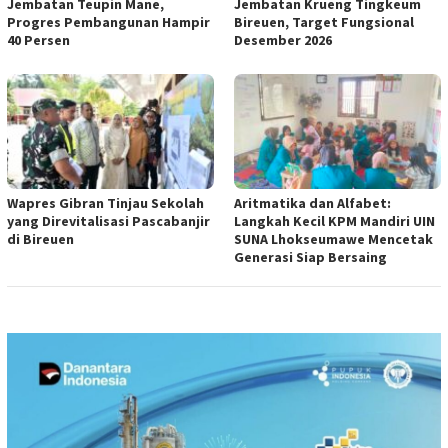
Jembatan Teupin Mane,
Jembatan Krueng Tingkeum
Progres Pembangunan Hampir
Bireuen, Target Fungsional
40 Persen
Desember 2026
Wapres Gibran Tinjau Sekolah
Aritmatika dan Alfabet:
yang Direvitalisasi Pascabanjir
Langkah Kecil KPM Mandiri UIN
di Bireuen
SUNA Lhokseumawe Mencetak
Generasi Siap Bersaing