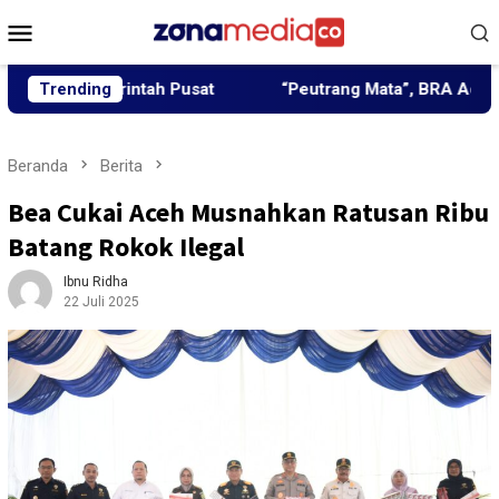
Loncat
Menu
ke
Mobile
konten
emerintah Pusat
Trending
“Peutrang Mata”, BRA Aceh Utara Him
Beranda
Berita
Bea Cukai Aceh Musnahkan Ratusan Ribu
Batang Rokok Ilegal
Ibnu Ridha
22 Juli 2025