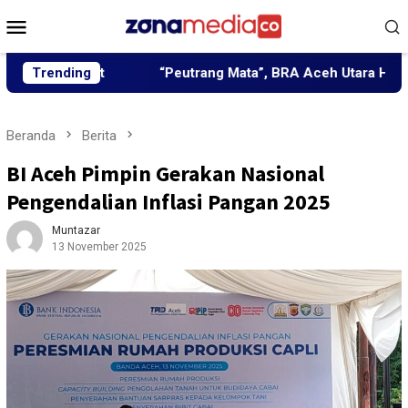
Loncat
Menu
ke
Mobile
konten
Pusat
Trending
“Peutrang Mata”, BRA Aceh Utara Himpun Berbag
Beranda
Berita
BI Aceh Pimpin Gerakan Nasional
Pengendalian Inflasi Pangan 2025
Muntazar
13 November 2025