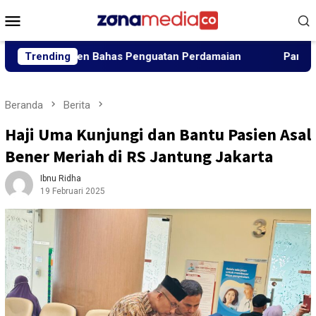
Loncat
Menu
ke
Mobile
konten
lemen Bahas Penguatan Perdamaian
Trending
Panglima Jhony Tunj
Beranda
Berita
Haji Uma Kunjungi dan Bantu Pasien Asal
Bener Meriah di RS Jantung Jakarta
Ibnu Ridha
19 Februari 2025