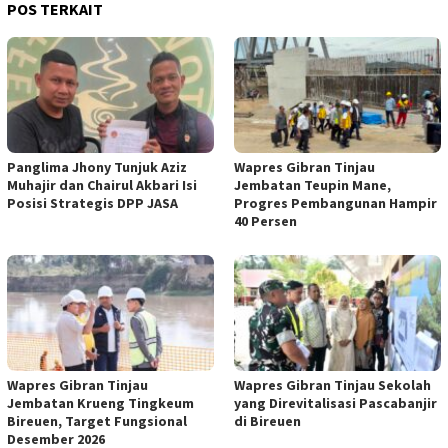
POS TERKAIT
Panglima Jhony Tunjuk Aziz
Wapres Gibran Tinjau
Muhajir dan Chairul Akbari Isi
Jembatan Teupin Mane,
Posisi Strategis DPP JASA
Progres Pembangunan Hampir
40 Persen
Wapres Gibran Tinjau
Wapres Gibran Tinjau Sekolah
Jembatan Krueng Tingkeum
yang Direvitalisasi Pascabanjir
Bireuen, Target Fungsional
di Bireuen
Desember 2026