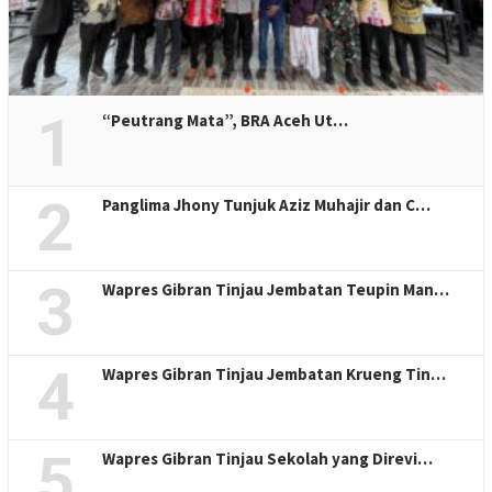
1
“Peutrang Mata”, BRA Aceh Ut…
2
Panglima Jhony Tunjuk Aziz Muhajir dan C…
3
Wapres Gibran Tinjau Jembatan Teupin Man…
4
Wapres Gibran Tinjau Jembatan Krueng Tin…
5
Wapres Gibran Tinjau Sekolah yang Direvi…