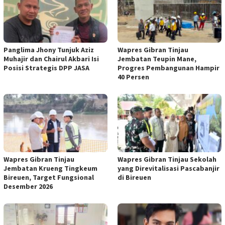
Panglima Jhony Tunjuk Aziz
Wapres Gibran Tinjau
Muhajir dan Chairul Akbari Isi
Jembatan Teupin Mane,
Posisi Strategis DPP JASA
Progres Pembangunan Hampir
40 Persen
Wapres Gibran Tinjau
Wapres Gibran Tinjau Sekolah
Jembatan Krueng Tingkeum
yang Direvitalisasi Pascabanjir
Bireuen, Target Fungsional
di Bireuen
Desember 2026