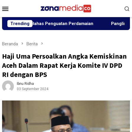
Loncat
Menu
ke
Mobile
konten
emen Bahas Penguatan Perdamaian
Trending
Panglima Jhony Tunju
Beranda
Berita
Haji Uma Persoalkan Angka Kemiskinan
Aceh Dalam Rapat Kerja Komite IV DPD
RI dengan BPS
Ibnu Ridha
03 September 2024