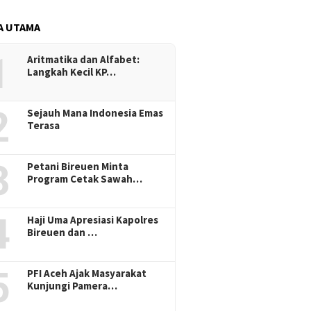
A UTAMA
1
Aritmatika dan Alfabet:
Langkah Kecil KP…
2
Sejauh Mana Indonesia Emas
Terasa
3
Petani Bireuen Minta
Program Cetak Sawah…
4
Haji Uma Apresiasi Kapolres
Bireuen dan …
5
PFI Aceh Ajak Masyarakat
Kunjungi Pamera…