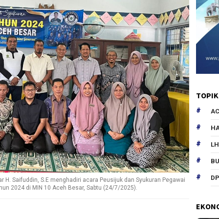
TOPIK
AC
HA
L
B
DP
 H. Saifuddin, S.E menghadiri acara Peusijuk dan Syukuran Pegawai
hun 2024 di MIN 10 Aceh Besar, Sabtu (24/7/2025).
EKON