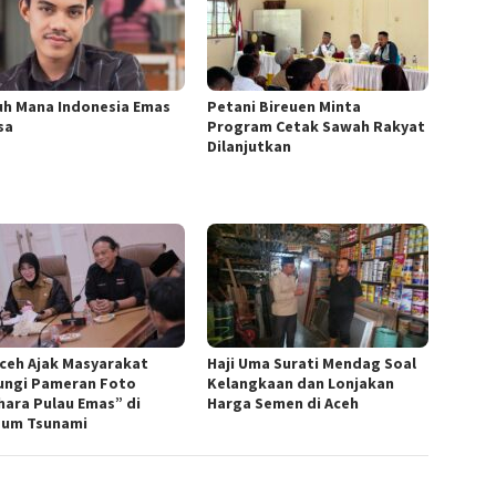
uh Mana Indonesia Emas
Petani Bireuen Minta
sa
Program Cetak Sawah Rakyat
Dilanjutkan
Aceh Ajak Masyarakat
Haji Uma Surati Mendag Soal
ungi Pameran Foto
Kelangkaan dan Lonjakan
hara Pulau Emas” di
Harga Semen di Aceh
um Tsunami