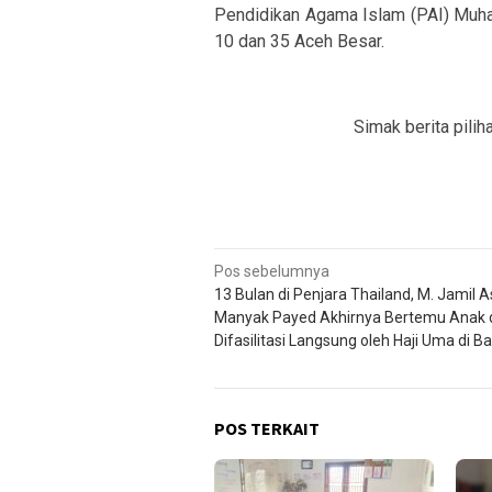
Pendidikan Agama Islam (PAI) Muh
10 dan 35 Aceh Besar.
Simak berita pilih
Navigasi
Pos sebelumnya
13 Bulan di Penjara Thailand, M. Jamil A
pos
Manyak Payed Akhirnya Bertemu Anak da
Difasilitasi Langsung oleh Haji Uma di B
POS TERKAIT