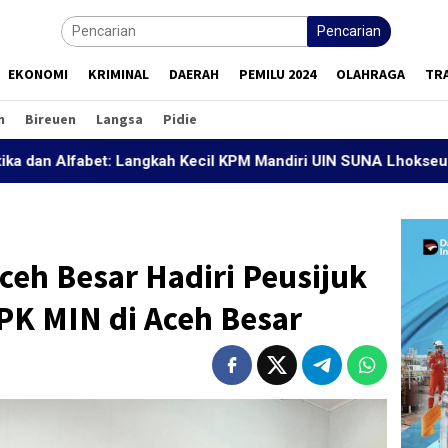
Pencarian
EKONOMI
KRIMINAL
DAERAH
PEMILU 2024
OLAHRAGA
TR
h
Bireuen
Langsa
Pidie
bet: Langkah Kecil KPM Mandiri UIN SUNA Lhokseumawe Mencet
eh Besar Hadiri Peusijuk
PK MIN di Aceh Besar