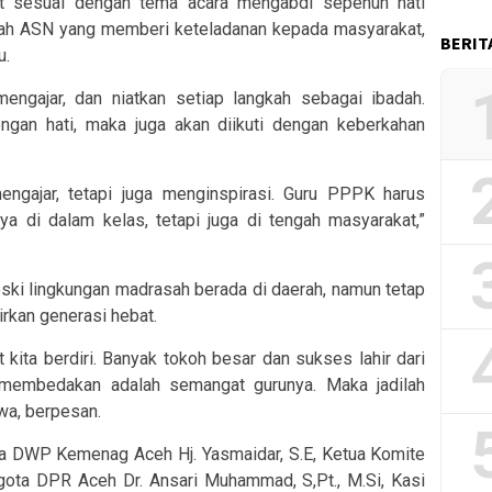
t sesuai dengan tema acara mengabdi sepenuh hati
lah ASN yang memberi keteladanan kepada masyarakat,
BERIT
u.
engajar, dan niatkan setiap langkah sebagai ibadah.
ngan hati, maka juga akan diikuti dengan keberkahan
engajar, tetapi juga menginspirasi. Guru PPPK harus
a di dalam kelas, tetapi juga di tengah masyarakat,”
ki lingkungan madrasah berada di daerah, namun tetap
rkan generasi hebat.
kita berdiri. Banyak tokoh besar dan sukses lahir dari
membedakan adalah semangat gurunya. Maka jadilah
hwa, berpesan.
etua DWP Kemenag Aceh Hj. Yasmaidar, S.E, Ketua Komite
ota DPR Aceh Dr. Ansari Muhammad, S,Pt., M.Si, Kasi