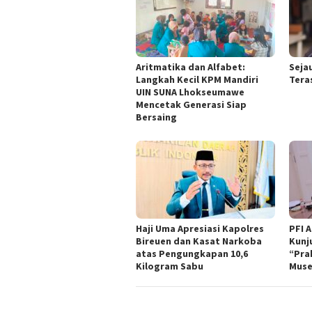
Aritmatika dan Alfabet:
Seja
Langkah Kecil KPM Mandiri
Tera
UIN SUNA Lhokseumawe
Mencetak Generasi Siap
Bersaing
Haji Uma Apresiasi Kapolres
PFI 
Bireuen dan Kasat Narkoba
Kunj
atas Pengungkapan 10,6
“Pra
Kilogram Sabu
Muse