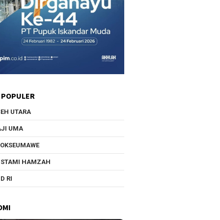
 POPULER
EH UTARA
JI UMA
HOKSEUMAWE
USTAMI HAMZAH
D RI
OMI