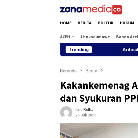
Loncat
ke
konten
HOME
BERITA
POLITIK
HUKUM
ACEH
Lhokseumawe
Banda Ace
Trending
Aritmatika dan Alfa
Beranda
Berita
Kakankemenag Ac
dan Syukuran PP
Ibnu Ridha
26 Juli 2025