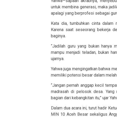
Yahwa—sapaan akrabnya, menyebu
untuk membina generasi, maka jadi
apalagi yang berprofesi sebagai gur
Kata dia, tumbuhkan cinta dalam m
Karena saat seseorang bekerja de
baginya.
“Jadilah guru yang bukan hanya m
mampu menjadi teladan, bukan hany
ujarnya.
Yahwa juga mengingatkan bahwa mes
memiliki potensi besar dalam melahi
“Jangan pernah anggap kecil tempat 
madrasah di pelosok desa. Yang 
bagian dari kebangkitan itu,” ujar Ya
Dalam dua acara ini, turut hadir K
MIN 10 Aceh Besar sekaligus Angg