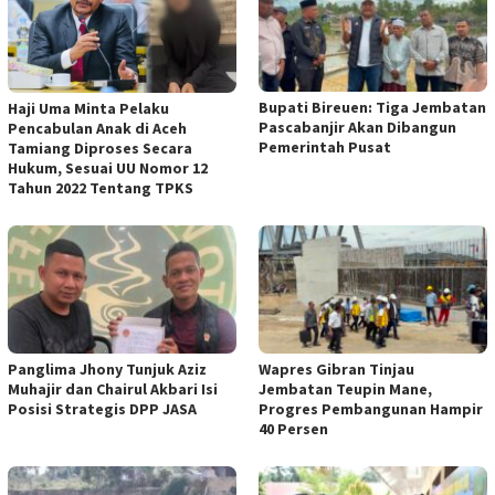
Bupati Bireuen: Tiga Jembatan
Haji Uma Minta Pelaku
Pascabanjir Akan Dibangun
Pencabulan Anak di Aceh
Pemerintah Pusat
Tamiang Diproses Secara
Hukum, Sesuai UU Nomor 12
Tahun 2022 Tentang TPKS
Panglima Jhony Tunjuk Aziz
Wapres Gibran Tinjau
Muhajir dan Chairul Akbari Isi
Jembatan Teupin Mane,
Posisi Strategis DPP JASA
Progres Pembangunan Hampir
40 Persen