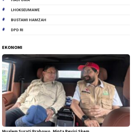
LHOKSEUMAWE
BUSTAMI HAMZAH
DPD RI
EKONOMI
Mualem Surati Prabowo, Minta Revisi Skem…