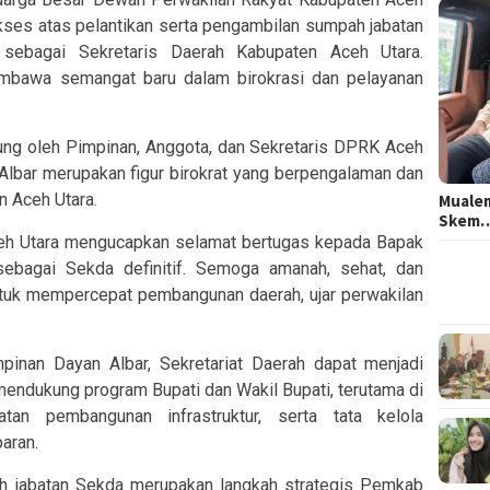
ses atas pelantikan serta pengambilan sumpah jabatan
P. sebagai Sekretaris Daerah Kabupaten Aceh Utara.
embawa semangat baru dalam birokrasi dan pelayanan
ng oleh Pimpinan, Anggota, dan Sekretaris DPRK Aceh
 Albar merupakan figur birokrat yang berpengalaman dan
 Aceh Utara.
Mualem
Skem
eh Utara mengucapkan selamat bertugas kepada Bapak
. sebagai Sekda definitif. Semoga amanah, sehat, dan
uk mempercepat pembangunan daerah, ujar perwakilan
nan Dayan Albar, Sekretariat Daerah dapat menjadi
endukung program Bupati dan Wakil Bupati, terutama di
tan pembangunan infrastruktur, serta tata kelola
aran.
h jabatan Sekda merupakan langkah strategis Pemkab