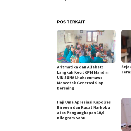
POS TERKAIT
Seja
Aritmatika dan Alfabet:
Tera
Langkah Kecil KPM Mandiri
UIN SUNA Lhokseumawe
Mencetak Generasi Siap
Bersaing
Haji Uma Apresiasi Kapolres
Bireuen dan Kasat Narkoba
atas Pengungkapan 10,6
Kilogram Sabu