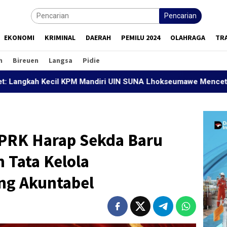
Pencarian
EKONOMI
KRIMINAL
DAERAH
PEMILU 2024
OLAHRAGA
TR
h
Bireuen
Langsa
Pidie
 Kecil KPM Mandiri UIN SUNA Lhokseumawe Mencetak Generasi S
DPRK Harap Sekda Baru
Tata Kelola
ng Akuntabel