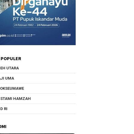
 POPULER
EH UTARA
JI UMA
HOKSEUMAWE
USTAMI HAMZAH
D RI
OMI