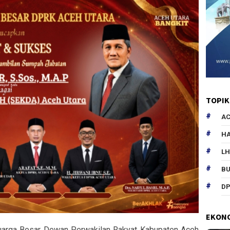
TOPIK
AC
HA
L
B
DP
EKON
arga Besar Dewan Perwakilan Rakyat Kabupaten Aceh