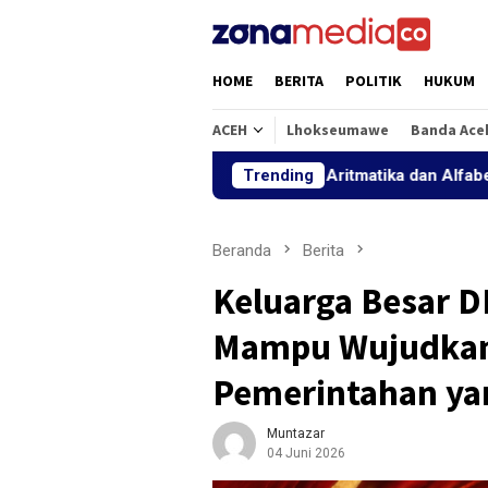
Loncat
ke
konten
HOME
BERITA
POLITIK
HUKUM
ACEH
Lhokseumawe
Banda Ace
Aritmatika dan Alfabet: Langkah
Trending
Beranda
Berita
Keluarga Besar 
Mampu Wujudkan 
Pemerintahan ya
Muntazar
04 Juni 2026