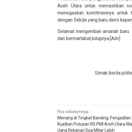
Aceh Utara untuk memastikan rod
menegaskan komitmennya untuk te
dengan Sekda yang baru demi kepen
Selamat mengemban amanah baru. Ka
dan bermartabat,tutupnya.[Adv]
Simak berita pilih
Navigasi
Pos sebelumnya
Menang di Tingkat Banding, Pengadilan 
pos
Kuatkan Putusan RS PMI Aceh Utara Waj
Uang Rekanan Dua Miliar Lebih