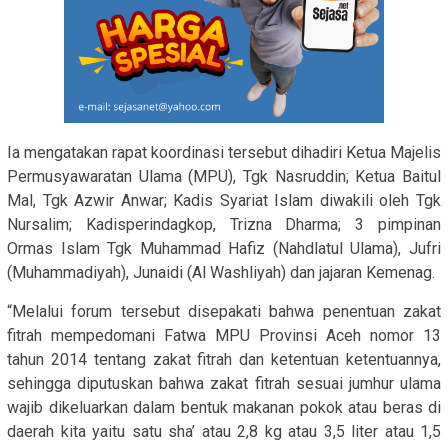
Ia mengatakan rapat koordinasi tersebut dihadiri Ketua Majelis
Permusyawaratan Ulama (MPU), Tgk Nasruddin; Ketua Baitul
Mal, Tgk Azwir Anwar; Kadis Syariat Islam diwakili oleh Tgk
Nursalim; Kadisperindagkop, Trizna Dharma; 3 pimpinan
Ormas Islam Tgk Muhammad Hafiz (Nahdlatul Ulama), Jufri
(Muhammadiyah), Junaidi (Al Washliyah) dan jajaran Kemenag.
“Melalui forum tersebut disepakati bahwa penentuan zakat
fitrah mempedomani Fatwa MPU Provinsi Aceh nomor 13
tahun 2014 tentang zakat fitrah dan ketentuan ketentuannya,
sehingga diputuskan bahwa zakat fitrah sesuai jumhur ulama
wajib dikeluarkan dalam bentuk makanan pokok atau beras di
daerah kita yaitu satu sha’ atau 2,8 kg atau 3,5 liter atau 1,5