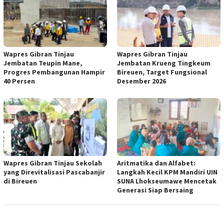
Wapres Gibran Tinjau
Wapres Gibran Tinjau
Jembatan Teupin Mane,
Jembatan Krueng Tingkeum
Progres Pembangunan Hampir
Bireuen, Target Fungsional
40 Persen
Desember 2026
Wapres Gibran Tinjau Sekolah
Aritmatika dan Alfabet:
yang Direvitalisasi Pascabanjir
Langkah Kecil KPM Mandiri UIN
di Bireuen
SUNA Lhokseumawe Mencetak
Generasi Siap Bersaing