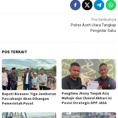
Navigasi
Pos berikutnya
Polres Aceh Utara Tangkap
pos
Pengedar Sabu
POS TERKAIT
Panglima Jhony Tunjuk Aziz
Bupati Bireuen: Tiga Jembatan
Muhajir dan Chairul Akbari Isi
Pascabanjir Akan Dibangun
Posisi Strategis DPP JASA
Pemerintah Pusat