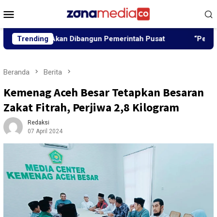
Loncat
Menu
ke
Mobile
konten
r Akan Dibangun Pemerintah Pusat
Trending
“Peutrang Mata”, BR
Beranda
Berita
Kemenag Aceh Besar Tetapkan Besaran
Zakat Fitrah, Perjiwa 2,8 Kilogram
Redaksi
07 April 2024