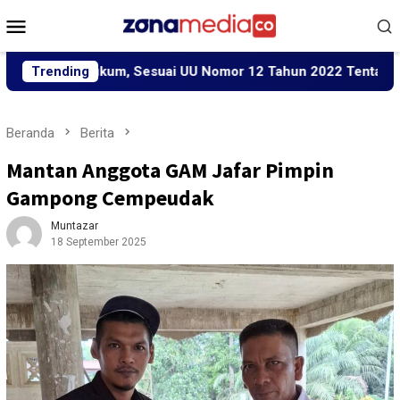
Loncat
Menu
ke
Mobile
konten
 Hukum, Sesuai UU Nomor 12 Tahun 2022 Tentang TPKS
Trending
Beranda
Berita
Mantan Anggota GAM Jafar Pimpin
Gampong Cempeudak
Muntazar
18 September 2025