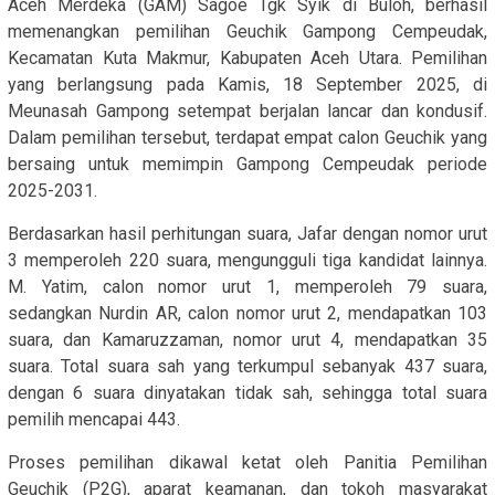
Aceh Merdeka (GAM) Sagoe Tgk Syik di Buloh, berhasil
memenangkan pemilihan Geuchik Gampong Cempeudak,
Kecamatan Kuta Makmur, Kabupaten Aceh Utara. Pemilihan
yang berlangsung pada Kamis, 18 September 2025, di
Meunasah Gampong setempat berjalan lancar dan kondusif.
Dalam pemilihan tersebut, terdapat empat calon Geuchik yang
bersaing untuk memimpin Gampong Cempeudak periode
2025-2031.
Berdasarkan hasil perhitungan suara, Jafar dengan nomor urut
3 memperoleh 220 suara, mengungguli tiga kandidat lainnya.
M. Yatim, calon nomor urut 1, memperoleh 79 suara,
sedangkan Nurdin AR, calon nomor urut 2, mendapatkan 103
suara, dan Kamaruzzaman, nomor urut 4, mendapatkan 35
suara. Total suara sah yang terkumpul sebanyak 437 suara,
dengan 6 suara dinyatakan tidak sah, sehingga total suara
pemilih mencapai 443.
Proses pemilihan dikawal ketat oleh Panitia Pemilihan
Geuchik (P2G), aparat keamanan, dan tokoh masyarakat