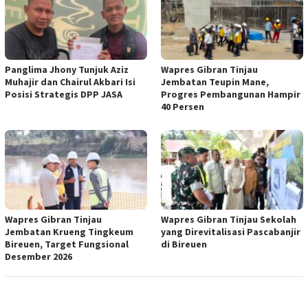
Panglima Jhony Tunjuk Aziz
Wapres Gibran Tinjau
Muhajir dan Chairul Akbari Isi
Jembatan Teupin Mane,
Posisi Strategis DPP JASA
Progres Pembangunan Hampir
40 Persen
Wapres Gibran Tinjau
Wapres Gibran Tinjau Sekolah
Jembatan Krueng Tingkeum
yang Direvitalisasi Pascabanjir
Bireuen, Target Fungsional
di Bireuen
Desember 2026