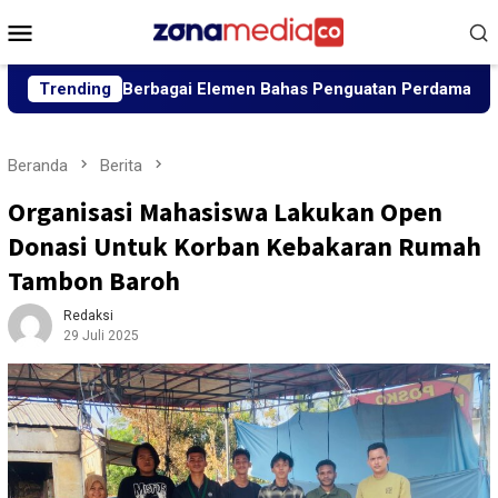
Loncat
Menu
ke
Mobile
konten
pun Berbagai Elemen Bahas Penguatan Perdamaian
Trending
Pang
Beranda
Berita
Organisasi Mahasiswa Lakukan Open
Donasi Untuk Korban Kebakaran Rumah
Tambon Baroh
Redaksi
29 Juli 2025