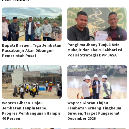
Panglima Jhony Tunjuk Aziz
Bupati Bireuen: Tiga Jembatan
Muhajir dan Chairul Akbari Isi
Pascabanjir Akan Dibangun
Posisi Strategis DPP JASA
Pemerintah Pusat
Wapres Gibran Tinjau
Wapres Gibran Tinjau
Jembatan Teupin Mane,
Jembatan Krueng Tingkeum
Progres Pembangunan Hampir
Bireuen, Target Fungsional
40 Persen
Desember 2026