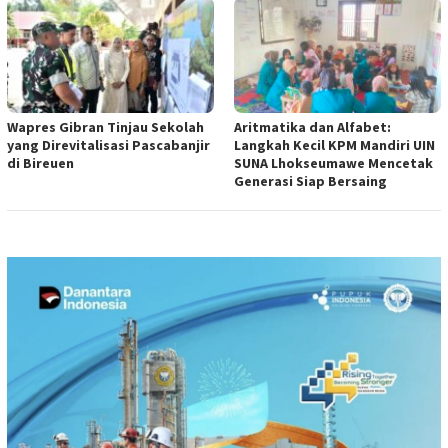
Wapres Gibran Tinjau Sekolah
Aritmatika dan Alfabet:
yang Direvitalisasi Pascabanjir
Langkah Kecil KPM Mandiri UIN
di Bireuen
SUNA Lhokseumawe Mencetak
Generasi Siap Bersaing