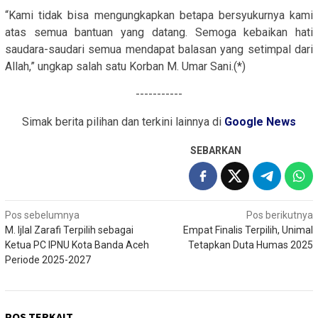
“Kami tidak bisa mengungkapkan betapa bersyukurnya kami
atas semua bantuan yang datang. Semoga kebaikan hati
saudara-saudari semua mendapat balasan yang setimpal dari
Allah,” ungkap salah satu Korban M. Umar Sani.(*)
-----------
Simak berita pilihan dan terkini lainnya di
Google News
SEBARKAN
Navigasi
Pos sebelumnya
Pos berikutnya
M. Ijlal Zarafi Terpilih sebagai
Empat Finalis Terpilih, Unimal
pos
Ketua PC IPNU Kota Banda Aceh
Tetapkan Duta Humas 2025
Periode 2025-2027
POS TERKAIT