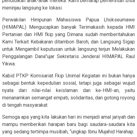
pendidikan anak-anak mereka. Kami berharap pemerintah bisa
meninjau langsung ke lokasi.
Perwakilan Himpunan Mahasiswa Papua Lhokseumawe
(HIMAPAL) Mengucapkan banyak Terimakasih kepada HMI
Pertanian dan HMI fkip yang Dimana sudah memberitahukan
Kami Terkait Kebakaran ditambon Baroh, dan Langsung Sigap
untuk Mengambil keputusan untuk langsung terjun Melakukan
Penggalangan Dana”ujar Sekretaris Jenderal HIMAPAL Raul
Yikwa.
Kabid PTKP Komisariat Fkip Unimal Kegiatan ini bukan hanya
sebagai bentuk kepedulian sosial, tetapi juga sebagai wujud
nyata dari nilai-nilai keislaman dan ke-HMI-an, yaitu
menanamkan semangat empati, solidaritas, dan gotong royong
di tengah masyarakat.
Semoga apa yang kita lakukan hari ini menjadi amal jariyah dan
mampu memberikan harapan baru bagi saudara-saudara kita
yang sedang tertimpa musibah, “ungkap Ibnu Mujahid Harahap.