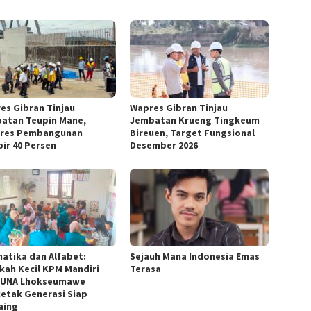
es Gibran Tinjau
Wapres Gibran Tinjau
atan Teupin Mane,
Jembatan Krueng Tingkeum
res Pembangunan
Bireuen, Target Fungsional
ir 40 Persen
Desember 2026
matika dan Alfabet:
Sejauh Mana Indonesia Emas
kah Kecil KPM Mandiri
Terasa
SUNA Lhokseumawe
etak Generasi Siap
aing