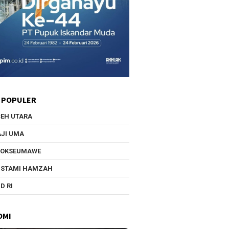
 POPULER
EH UTARA
JI UMA
HOKSEUMAWE
USTAMI HAMZAH
D RI
OMI