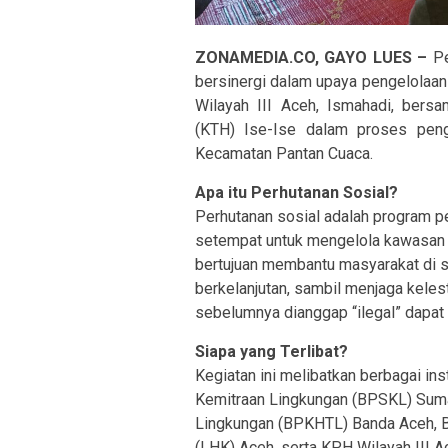
ZONAMEDIA.CO, GAYO LUES –
Pe
bersinergi dalam upaya pengelolaan
Wilayah III Aceh, Ismahadi, bers
(KTH) Ise-Ise dalam proses peng
Kecamatan Pantan Cuaca.
Apa itu Perhutanan Sosial?
Perhutanan sosial adalah program 
setempat untuk mengelola kawasan h
bertujuan membantu masyarakat di s
berkelanjutan, sambil menjaga keles
sebelumnya dianggap “ilegal” dapat
Siapa yang Terlibat?
Kegiatan ini melibatkan berbagai inst
Kemitraan Lingkungan (BPSKL) Suma
Lingkungan (BPKHTL) Banda Aceh, 
(LHK) Aceh, serta KPH Wilayah III 