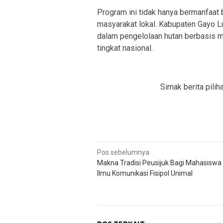
Program ini tidak hanya bermanfaat 
masyarakat lokal. Kabupaten Gayo L
dalam pengelolaan hutan berbasis ma
tingkat nasional.
Simak berita pilih
Navigasi
Pos sebelumnya
Makna Tradisi Peusijuk Bagi Mahasiswa
pos
Ilmu Komunikasi Fisipol Unimal