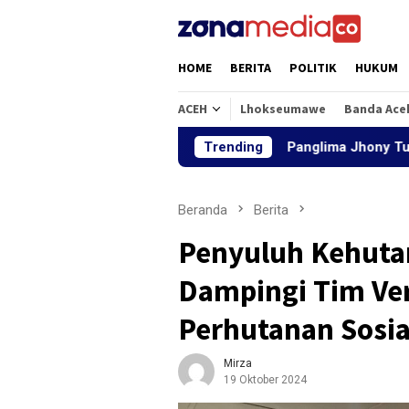
Loncat
ke
konten
HOME
BERITA
POLITIK
HUKUM
ACEH
Lhokseumawe
Banda Ace
Panglima Jhony Tunjuk Aziz Muhajir
Trending
Beranda
Berita
Penyuluh Kehutan
Dampingi Tim Ver
Perhutanan Sosia
Mirza
19 Oktober 2024