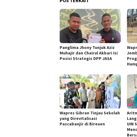
POS TERKAIT
Panglima Jhony Tunjuk Aziz
Wapr
Muhajir dan Chairul Akbari Isi
Jemb
Posisi Strategis DPP JASA
Prog
Hamp
Wapres Gibran Tinjau Sekolah
Arit
yang Direvitalisasi
Lang
Pascabanjir di Bireuen
UIN 
Menc
Bers