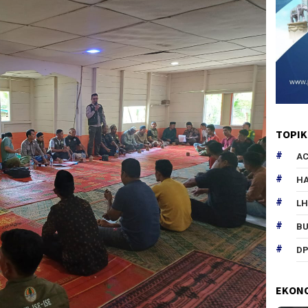
TOPIK
AC
HA
L
B
DP
EKON