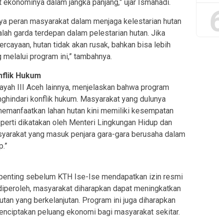
ekonominya dalam jangka panjang,” ujar Ismahadi.
a peran masyarakat dalam menjaga kelestarian hutan
lah garda terdepan dalam pelestarian hutan. Jika
rcayaan, hutan tidak akan rusak, bahkan bisa lebih
g melalui program ini,” tambahnya.
nflik Hukum
ayah III Aceh lainnya, menjelaskan bahwa program
nghindari konflik hukum. Masyarakat yang dulunya
emanfaatkan lahan hutan kini memiliki kesempatan
perti dikatakan oleh Menteri Lingkungan Hidup dan
asyarakat yang masuk penjara gara-gara berusaha dalam
p.”
h penting sebelum KTH Ise-Ise mendapatkan izin resmi
 diperoleh, masyarakat diharapkan dapat meningkatkan
utan yang berkelanjutan. Program ini juga diharapkan
nciptakan peluang ekonomi bagi masyarakat sekitar.