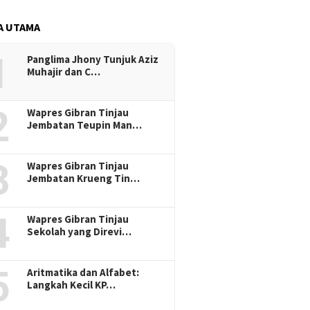
A UTAMA
1
Panglima Jhony Tunjuk Aziz
Muhajir dan C…
2
Wapres Gibran Tinjau
Jembatan Teupin Man…
3
Wapres Gibran Tinjau
Jembatan Krueng Tin…
4
Wapres Gibran Tinjau
Sekolah yang Direvi…
5
Aritmatika dan Alfabet:
Langkah Kecil KP…