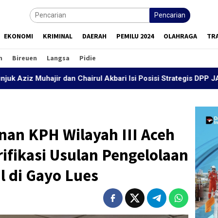
Pencarian
EKONOMI
KRIMINAL
DAERAH
PEMILU 2024
OLAHRAGA
TR
h
Bireuen
Langsa
Pidie
 dan Chairul Akbari Isi Posisi Strategis DPP JASA
Wap
an KPH Wilayah III Aceh
ifikasi Usulan Pengelolaan
l di Gayo Lues