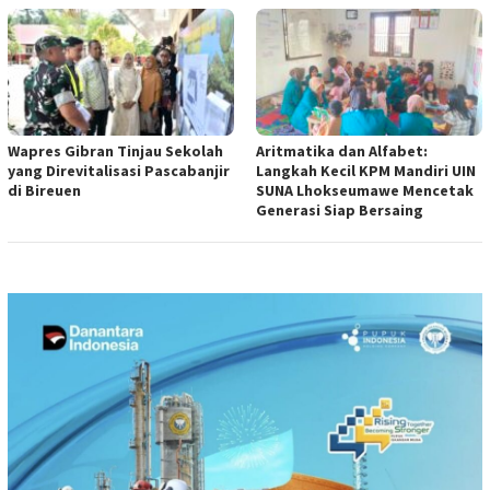
Wapres Gibran Tinjau Sekolah
Aritmatika dan Alfabet:
yang Direvitalisasi Pascabanjir
Langkah Kecil KPM Mandiri UIN
di Bireuen
SUNA Lhokseumawe Mencetak
Generasi Siap Bersaing