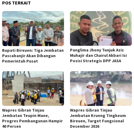
POS TERKAIT
Panglima Jhony Tunjuk Aziz
Bupati Bireuen: Tiga Jembatan
Muhajir dan Chairul Akbari Isi
Pascabanjir Akan Dibangun
Posisi Strategis DPP JASA
Pemerintah Pusat
Wapres Gibran Tinjau
Wapres Gibran Tinjau
Jembatan Teupin Mane,
Jembatan Krueng Tingkeum
Progres Pembangunan Hampir
Bireuen, Target Fungsional
40 Persen
Desember 2026