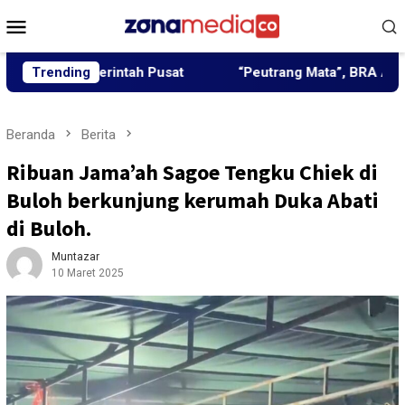
Loncat
Menu
ke
Mobile
konten
merintah Pusat
Trending
“Peutrang Mata”, BRA Aceh Utara Himp
Beranda
Berita
Ribuan Jama’ah Sagoe Tengku Chiek di
Buloh berkunjung kerumah Duka Abati
di Buloh.
Muntazar
10 Maret 2025