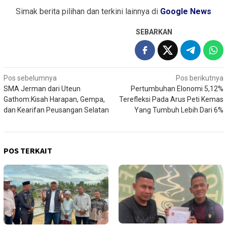
Simak berita pilihan dan terkini lainnya di
Google News
SEBARKAN
Navigasi
Pos sebelumnya
Pos berikutnya
SMA Jerman dari Uteun
Pertumbuhan Elonomi 5,12%
pos
Gathom:Kisah Harapan, Gempa,
Terefleksi Pada Arus Peti Kemas
dan Kearifan Peusangan Selatan
Yang Tumbuh Lebih Dari 6%
POS TERKAIT