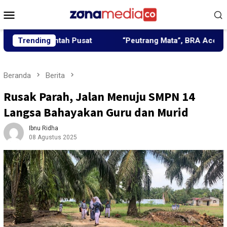
Loncat
Menu
ke
Mobile
konten
merintah Pusat
Trending
“Peutrang Mata”, BRA Aceh Utara Himp
Beranda
Berita
Rusak Parah, Jalan Menuju SMPN 14
Langsa Bahayakan Guru dan Murid
Ibnu Ridha
08 Agustus 2025