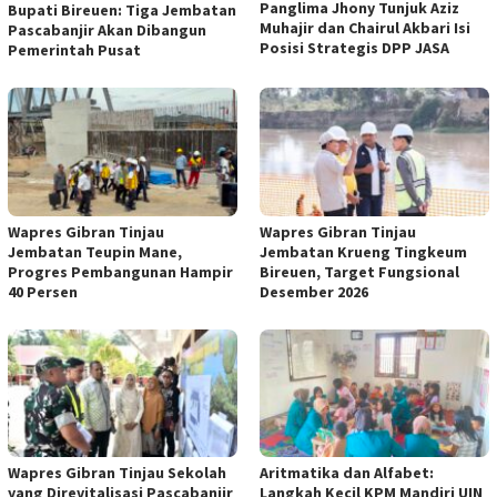
Panglima Jhony Tunjuk Aziz
Bupati Bireuen: Tiga Jembatan
Muhajir dan Chairul Akbari Isi
Pascabanjir Akan Dibangun
Posisi Strategis DPP JASA
Pemerintah Pusat
Wapres Gibran Tinjau
Wapres Gibran Tinjau
Jembatan Teupin Mane,
Jembatan Krueng Tingkeum
Progres Pembangunan Hampir
Bireuen, Target Fungsional
40 Persen
Desember 2026
Wapres Gibran Tinjau Sekolah
Aritmatika dan Alfabet:
yang Direvitalisasi Pascabanjir
Langkah Kecil KPM Mandiri UIN