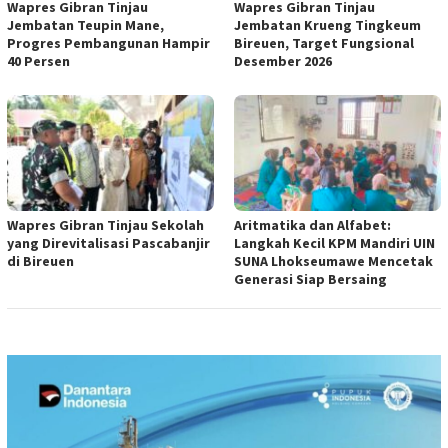
Wapres Gibran Tinjau
Wapres Gibran Tinjau
Jembatan Teupin Mane,
Jembatan Krueng Tingkeum
Progres Pembangunan Hampir
Bireuen, Target Fungsional
40 Persen
Desember 2026
Wapres Gibran Tinjau Sekolah
Aritmatika dan Alfabet:
yang Direvitalisasi Pascabanjir
Langkah Kecil KPM Mandiri UIN
di Bireuen
SUNA Lhokseumawe Mencetak
Generasi Siap Bersaing