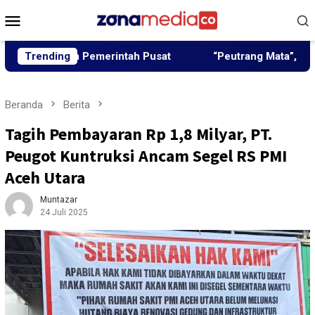
Loncat
Menu
ke
Mobile
konten
ngun Pemerintah Pusat
Trending
“Peutrang Mata”, BRA Aceh Uta
Beranda
Berita
Tagih Pembayaran Rp 1,8 Milyar, PT.
Peugot Kuntruksi Ancam Segel RS PMI
Aceh Utara
Muntazar
24 Juli 2025