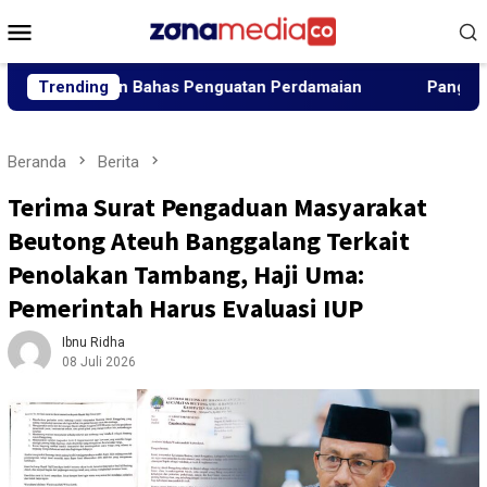
Loncat
Menu
ke
Mobile
konten
 Elemen Bahas Penguatan Perdamaian
Trending
Panglima Jhony Tu
Beranda
Berita
Terima Surat Pengaduan Masyarakat
Beutong Ateuh Banggalang Terkait
Penolakan Tambang, Haji Uma:
Pemerintah Harus Evaluasi IUP
Ibnu Ridha
08 Juli 2026