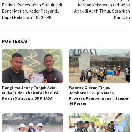
pos
Edukasi Pencegahan Stunting di
Korban Kekerasan terhadap
Bener Meriah, Kader Posyandu
Anak di Aceh Timur, Serahkan
Dapat Pelatihan 1.000 HPK
Bantuan
POS TERKAIT
Panglima Jhony Tunjuk Aziz
Wapres Gibran Tinjau
Muhajir dan Chairul Akbari Isi
Jembatan Teupin Mane,
Posisi Strategis DPP JASA
Progres Pembangunan Hampir
40 Persen