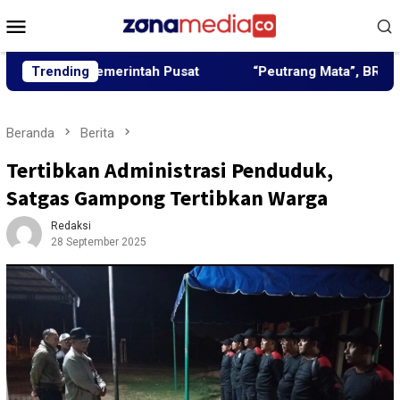
Loncat
Menu
ke
Mobile
konten
un Pemerintah Pusat
Trending
“Peutrang Mata”, BRA Aceh Utara
Beranda
Berita
Tertibkan Administrasi Penduduk,
Satgas Gampong Tertibkan Warga
Redaksi
28 September 2025