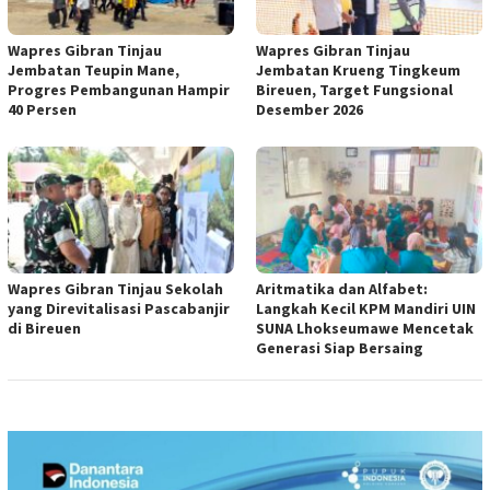
Wapres Gibran Tinjau
Wapres Gibran Tinjau
Jembatan Teupin Mane,
Jembatan Krueng Tingkeum
Progres Pembangunan Hampir
Bireuen, Target Fungsional
40 Persen
Desember 2026
Wapres Gibran Tinjau Sekolah
Aritmatika dan Alfabet:
yang Direvitalisasi Pascabanjir
Langkah Kecil KPM Mandiri UIN
di Bireuen
SUNA Lhokseumawe Mencetak
Generasi Siap Bersaing