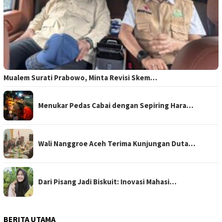
Mualem Surati Prabowo, Minta Revisi Skem…
Menukar Pedas Cabai dengan Sepiring Hara…
Wali Nanggroe Aceh Terima Kunjungan Duta…
Dari Pisang Jadi Biskuit: Inovasi Mahasi…
BERITA UTAMA