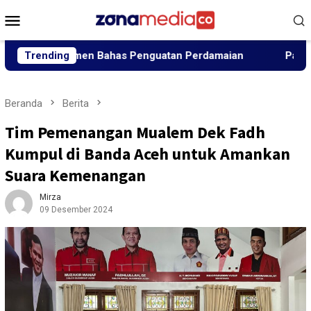
Loncat
Menu
ke
Mobile
konten
i Elemen Bahas Penguatan Perdamaian
Trending
Panglima Jhony T
Beranda
Berita
Tim Pemenangan Mualem Dek Fadh
Kumpul di Banda Aceh untuk Amankan
Suara Kemenangan
Mirza
09 Desember 2024