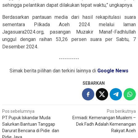
sehingga pelantikan dapat dilakukan tepat waktu,” ungkapnya.
Berdasarkan pantauan media dari hasil rekapitulasi suara
sementara Pilkada Aceh 2024 melalui laman
Jagasuara2024.org, pasangan Muzakir Manaf-Fadhlullah
unggul dengan raihan 53,26 persen suara per Sabtu, 7
Desember 2024.
-----------
Simak berita pilihan dan terkini lainnya di
Google News
SEBARKAN
Navigasi
Pos sebelumnya
Pos berikutnya
PT Pupuk Iskandar Muda
Ermiadi: Kemenangan Mualem –
pos
Salurkan Bantuan Tanggap
Dek Fadh Adalah Kemenangan
Darurat Bencana di Pidie dan
Rakyat Aceh
Pidie Jaya