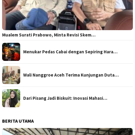
Mualem Surati Prabowo, Minta Revisi Skem…
Menukar Pedas Cabai dengan Sepiring Hara…
Wali Nanggroe Aceh Terima Kunjungan Duta…
Dari Pisang Jadi Biskuit: Inovasi Mahasi…
BERITA UTAMA