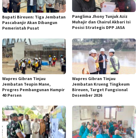
Panglima Jhony Tunjuk Aziz
Bupati Bireuen: Tiga Jembatan
Muhajir dan Chairul Akbari Isi
Pascabanjir Akan Dibangun
Posisi Strategis DPP JASA
Pemerintah Pusat
Wapres Gibran Tinjau
Wapres Gibran Tinjau
Jembatan Teupin Mane,
Jembatan Krueng Tingkeum
Progres Pembangunan Hampir
Bireuen, Target Fungsional
40 Persen
Desember 2026