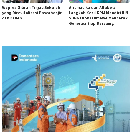
Wapres Gibran Tinjau Sekolah
Aritmatika dan Alfabet:
yang Direvitalisasi Pascabanjir
Langkah Kecil KPM Mandiri UIN
di Bireuen
SUNA Lhokseumawe Mencetak
Generasi Siap Bersaing