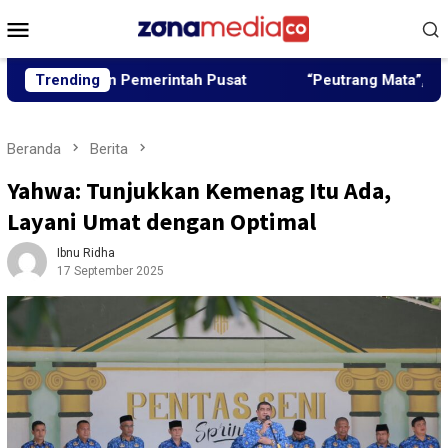
Loncat
Menu
ke
Mobile
konten
angun Pemerintah Pusat
Trending
“Peutrang Mata”, BRA Aceh Ut
Beranda
Berita
Yahwa: Tunjukkan Kemenag Itu Ada,
Layani Umat dengan Optimal
Ibnu Ridha
17 September 2025