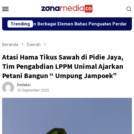
Loncat
Menu
ke
Mobile
konten
pun Berbagai Elemen Bahas Penguatan Perdamaian
Trending
Pan
Beranda
Daerah
Atasi Hama Tikus Sawah di Pidie Jaya,
Tim Pengabdian LPPM Unimal Ajarkan
Petani Bangun “ Umpung Jampoek”
Redaksi
20 September 2025