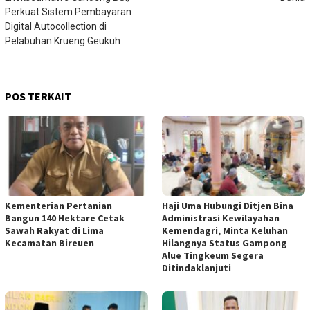
Perkuat Sistem Pembayaran
Digital Autocollection di
Pelabuhan Krueng Geukuh
POS TERKAIT
Kementerian Pertanian
Haji Uma Hubungi Ditjen Bina
Bangun 140 Hektare Cetak
Administrasi Kewilayahan
Sawah Rakyat di Lima
Kemendagri, Minta Keluhan
Kecamatan Bireuen
Hilangnya Status Gampong
Alue Tingkeum Segera
Ditindaklanjuti