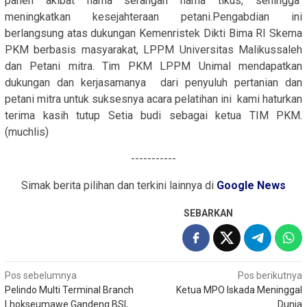
panen akibat hama serangan hama tikus, sehingga
meningkatkan kesejahteraan petani.Pengabdian ini
berlangsung atas dukungan Kemenristek Dikti Bima RI Skema
PKM berbasis masyarakat, LPPM Universitas Malikussaleh
dan Petani mitra. Tim PKM LPPM Unimal mendapatkan
dukungan dan kerjasamanya dari penyuluh pertanian dan
petani mitra untuk suksesnya acara pelatihan ini kami haturkan
terima kasih tutup Setia budi sebagai ketua TIM PKM.
(muchlis)
-----------
Simak berita pilihan dan terkini lainnya di
Google News
SEBARKAN
Navigasi
Pos sebelumnya
Pos berikutnya
Pelindo Multi Terminal Branch
Ketua MPO Iskada Meninggal
pos
Lhokseumawe Gandeng BSI,
Dunia