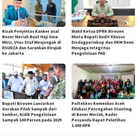
Kisah Penyintas Kanker asal
Wakil Ketua DPRK Bireuen
Bener Meriah Buat Haji Uma
Minta Bupati Audit Khusus
Miris, Utus Staf Menjenguk di
Disdagperinkop dan UKM Demi
RSUDZA dan Sarankan Dirujuk
Menjaga Integritas
ke Jakarta
Pengelolaan PAD
Bupati Bireuen Luncurkan
Poltekkes Kemenkes Aceh
Gerakan Pilah Sampah dari
Edukasi Pencegahan Stunting
Sumber, Bidik Pengelolaan
di Bener Meriah, Kader
Sampah 100 Persen pada 2029
Posyandu Dapat Pelatihan
1.000 HPK