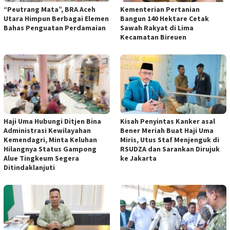
“Peutrang Mata”, BRA Aceh
Kementerian Pertanian
Utara Himpun Berbagai Elemen
Bangun 140 Hektare Cetak
Bahas Penguatan Perdamaian
Sawah Rakyat di Lima
Kecamatan Bireuen
Haji Uma Hubungi Ditjen Bina
Kisah Penyintas Kanker asal
Administrasi Kewilayahan
Bener Meriah Buat Haji Uma
Kemendagri, Minta Keluhan
Miris, Utus Staf Menjenguk di
Hilangnya Status Gampong
RSUDZA dan Sarankan Dirujuk
Alue Tingkeum Segera
ke Jakarta
Ditindaklanjuti