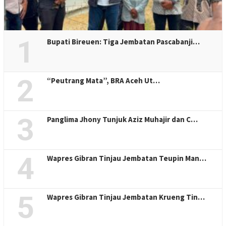
1
Bupati Bireuen: Tiga Jembatan Pascabanji…
2
“Peutrang Mata”, BRA Aceh Ut…
3
Panglima Jhony Tunjuk Aziz Muhajir dan C…
4
Wapres Gibran Tinjau Jembatan Teupin Man…
5
Wapres Gibran Tinjau Jembatan Krueng Tin…