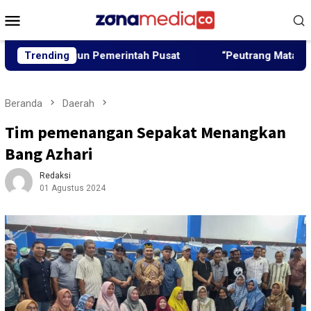
Loncat
Menu
ke
Mobile
konten
ibangun Pemerintah Pusat
Trending
“Peutrang Mata”, BRA Aceh 
Beranda
Daerah
Tim pemenangan Sepakat Menangkan
Bang Azhari
Redaksi
01 Agustus 2024