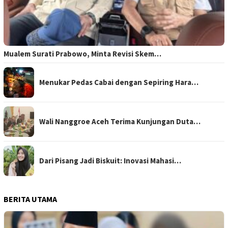
Mualem Surati Prabowo, Minta Revisi Skem…
Menukar Pedas Cabai dengan Sepiring Hara…
Wali Nanggroe Aceh Terima Kunjungan Duta…
Dari Pisang Jadi Biskuit: Inovasi Mahasi…
BERITA UTAMA