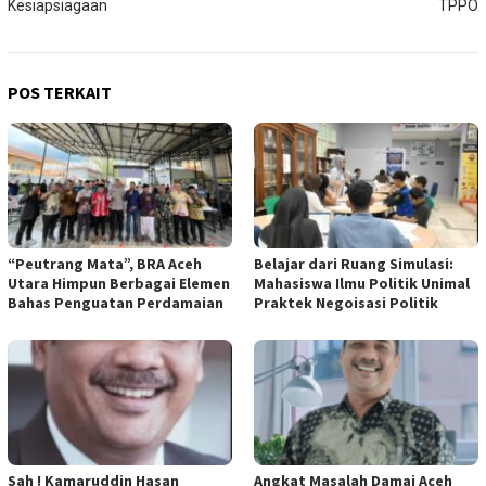
Kesiapsiagaan
TPPO
POS TERKAIT
“Peutrang Mata”, BRA Aceh
Belajar dari Ruang Simulasi:
Utara Himpun Berbagai Elemen
Mahasiswa Ilmu Politik Unimal
Bahas Penguatan Perdamaian
Praktek Negoisasi Politik
Sah ! Kamaruddin Hasan
Angkat Masalah Damai Aceh