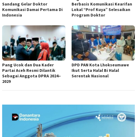
Sandang Gelar Doktor
Berbasis Komunikasi Kearifan
Komunikasi Damai Pertama Di
Lokal “Prof Kuya” Selesaikan
Indonesia
Program Doktor
Pang Ucok dan Dua Kader
DPD PAN Kota Lhokseumawe
Partai Aceh Resmi Dilantik
Ikut Serta Halal Bi Halal
Sebagai Anggota DPRA 2024–
Serentak Nasional
2029