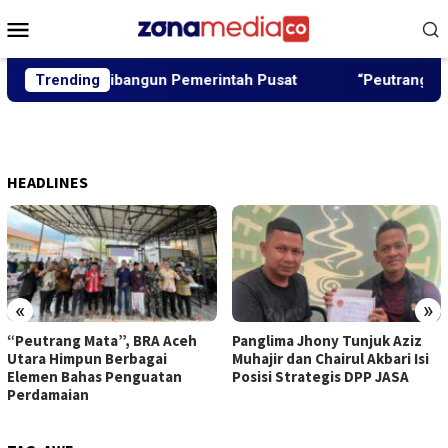
Loncat
Menu
ke
Mobile
konten
ir Akan Dibangun Pemerintah Pusat
Trending
“Peutrang Mata”, B
HEADLINES
«
»
“Peutrang Mata”, BRA Aceh
Panglima Jhony Tunjuk Aziz
Utara Himpun Berbagai
Muhajir dan Chairul Akbari Isi
Elemen Bahas Penguatan
Posisi Strategis DPP JASA
Perdamaian