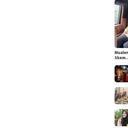
Mualem
Skem