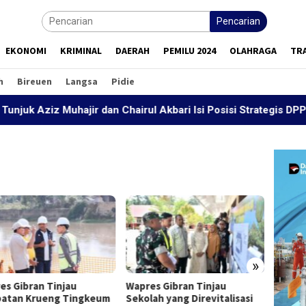
Pencarian
EKONOMI
KRIMINAL
DAERAH
PEMILU 2024
OLAHRAGA
TR
h
Bireuen
Langsa
Pidie
 Muhajir dan Chairul Akbari Isi Posisi Strategis DPP JASA
Aritma
Langka
UIN S
Mencet
Bersa
»
es Gibran Tinjau
Wapres Gibran Tinjau
atan Krueng Tingkeum
Sekolah yang Direvitalisasi