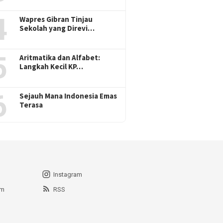
4
Wapres Gibran Tinjau
Sekolah yang Direvi…
5
Aritmatika dan Alfabet:
Langkah Kecil KP…
6
Sejauh Mana Indonesia Emas
Terasa
Instagram
am
RSS