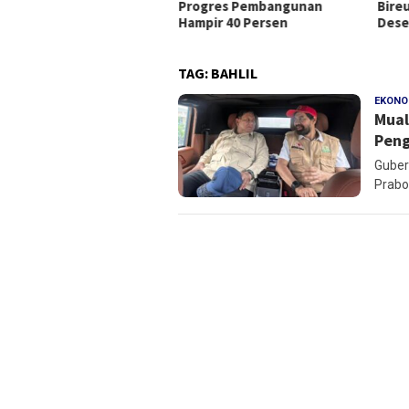
Progres Pembangunan
Bire
isi Strategis DPP JASA
Hampir 40 Persen
Dese
TAG:
BAHLIL
EKONO
Mual
Peng
Guber
Prabo