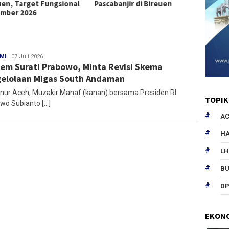
uen, Target Fungsional
Pascabanjir di Bireuen
mber 2026
MI
Ozi
07 Juli 2026
em Surati Prabowo, Minta Revisi Skema
KTB
elolaan Migas South Andaman
nur Aceh, Muzakir Manaf (kanan) bersama Presiden RI
TOPIK
wo Subianto […]
AC
HA
L
B
DP
EKON