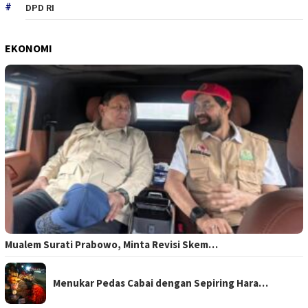
DPD RI
EKONOMI
Mualem Surati Prabowo, Minta Revisi Skem…
Menukar Pedas Cabai dengan Sepiring Hara…