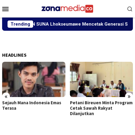
Loncat
Menu
ke
Mobile
konten
 Mandiri UIN SUNA Lhokseumawe Mencetak Generasi Siap Bersa
Trending
HEADLINES
«
»
Sejauh Mana Indonesia Emas
Petani Bireuen Minta Program
Terasa
Cetak Sawah Rakyat
Dilanjutkan