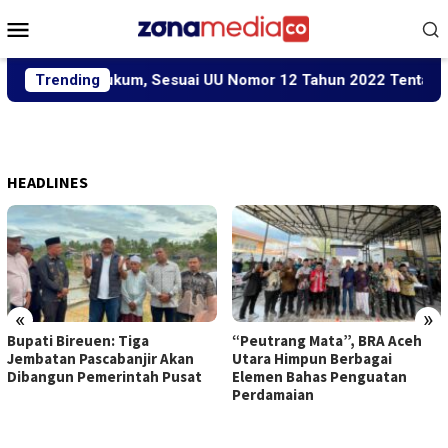
Loncat
Menu
ke
Mobile
konten
Secara Hukum, Sesuai UU Nomor 12 Tahun 2022 Tentang TPKS
Trending
HEADLINES
«
»
Bupati Bireuen: Tiga
“Peutrang Mata”, BRA Aceh
Jembatan Pascabanjir Akan
Utara Himpun Berbagai
Dibangun Pemerintah Pusat
Elemen Bahas Penguatan
Perdamaian