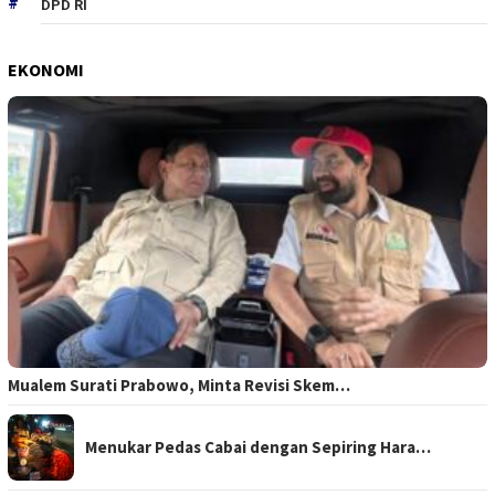
DPD RI
EKONOMI
Mualem Surati Prabowo, Minta Revisi Skem…
Menukar Pedas Cabai dengan Sepiring Hara…