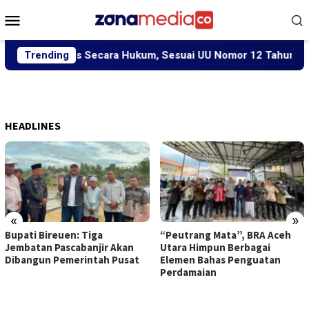
Loncat
Menu
ke
Mobile
konten
g Diproses Secara Hukum, Sesuai UU Nomor 12 Tahun 2022 Ten
Trending
HEADLINES
«
»
Bupati Bireuen: Tiga
“Peutrang Mata”, BRA Aceh
Jembatan Pascabanjir Akan
Utara Himpun Berbagai
Dibangun Pemerintah Pusat
Elemen Bahas Penguatan
Perdamaian