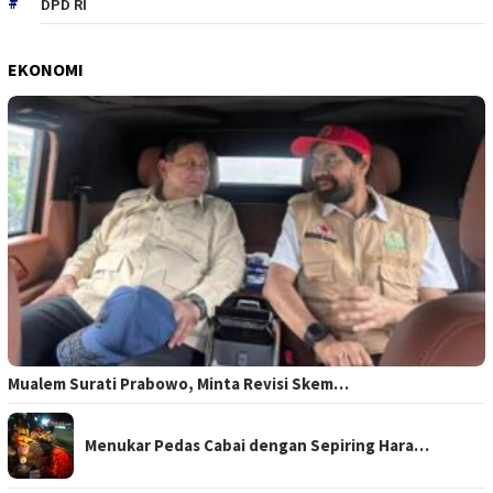
DPD RI
EKONOMI
Mualem Surati Prabowo, Minta Revisi Skem…
Menukar Pedas Cabai dengan Sepiring Hara…