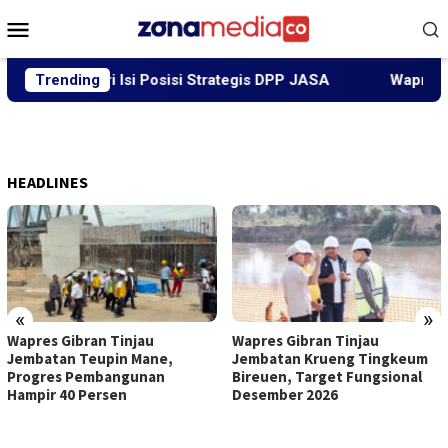
Loncat
Menu
ke
Mobile
konten
l Akbari Isi Posisi Strategis DPP JASA
Trending
Wapres Gibran 
HEADLINES
«
»
Wapres Gibran Tinjau
Wapres Gibran Tinjau
Jembatan Teupin Mane,
Jembatan Krueng Tingkeum
Progres Pembangunan
Bireuen, Target Fungsional
Hampir 40 Persen
Desember 2026