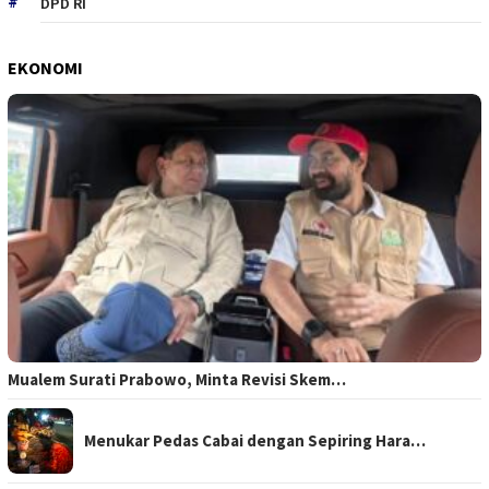
DPD RI
EKONOMI
Mualem Surati Prabowo, Minta Revisi Skem…
Menukar Pedas Cabai dengan Sepiring Hara…