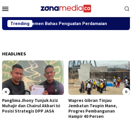
Loncat
Menu
ke
Mobile
konten
rbagai Elemen Bahas Penguatan Perdamaian
Trending
Panglima J
HEADLINES
«
»
Panglima Jhony Tunjuk Aziz
Wapres Gibran Tinjau
Muhajir dan Chairul Akbari Isi
Jembatan Teupin Mane,
Posisi Strategis DPP JASA
Progres Pembangunan
Hampir 40 Persen